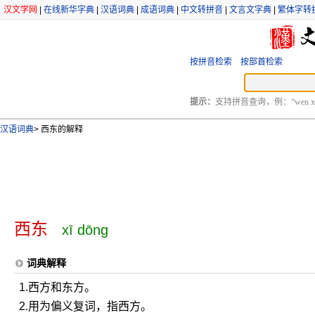
汉文学网
|
在线新华字典
|
汉语词典
|
成语词典
|
中文转拼音
|
文言文字典
|
繁体字转
按拼音检索
按部首检索
提示：
支持拼音查询，例：“wen xu
汉语词典
>
西东的解释
西东
xī dōng
词典解释
1.西方和东方。
2.用为偏义复词，指西方。