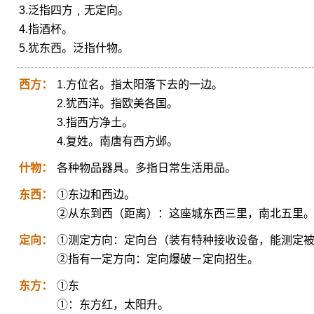
3.泛指四方﹐无定向。
4.指酒杯。
5.犹东西。泛指什物。
西方：
1.方位名。指太阳落下去的一边。
2.犹西洋。指欧美各国。
3.指西方净土。
4.复姓。南唐有西方邺。
什物：
各种物品器具。多指日常生活用品。
东西：
①东边和西边。
②从东到西（距离）：这座城东西三里，南北五里
定向：
①测定方向：定向台（装有特种接收设备，能测定
②指有一定方向：定向爆破ㄧ定向招生。
东方：
①东
①：东方红，太阳升。