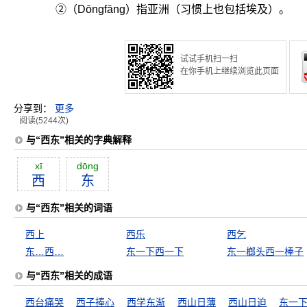
②（Dōngfāng）指亚洲（习惯上也包括埃及）。
试试手机扫一扫
在你手机上继续浏览此页面
分享到：
更多
阅读(5244次)
与“西东”相关的字典解释
xī
dōng
西
东
与“西东”相关的词语
西上
西乐
西乞
东…西…
东一下西一下
东一榔头西一棒子
与“西东”相关的成语
西台痛哭
西子捧心
西学东渐
西山日薄
西山日迫