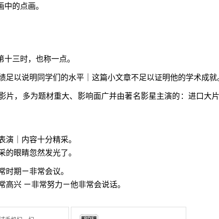
画中的点画。
和第十三时，也称一点。
绩足以说明同学们的水平｜这篇小文章不足以证明他的学术成就
影片，多为题材重大、影响面广并由著名影星主演的：进口大
表演｜内容十分精采。
采的眼睛忽然发光了。
常时期ㄧ非常会议。
常高兴 ㄧ非常努力ㄧ他非常会说话。