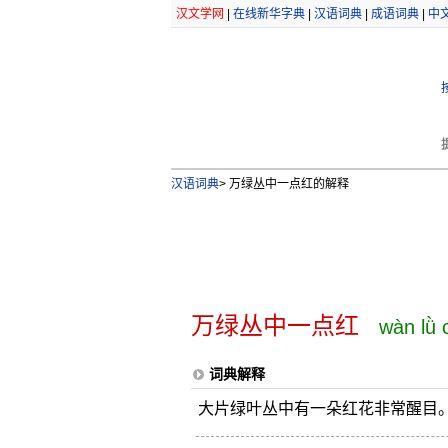
汉文学网
|
在线新华字典
|
汉语词典
|
成语词典
|
中
汉语词典
>
万绿丛中一点红的解释
万绿丛中一点红
wàn lǜ 
词典解释
大片绿叶丛中有一朵红花非常醒目