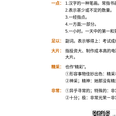
一点：
1.汉字的一种笔画。常指书
2.表示甚少或不定的数量。
3.一经指点。
4.一方面;一部分。
5.一小时。一天中的第一
足以：
副词。表示够得上：考试成
大片：
指投资大、制作成本高的电
大片。
精采：
也作“精彩”。
①形容事物佳妙出色：精采
②神采；精神：她那没有精
非常：
①异乎寻常的；特殊的：非
②十分；极：非常光荣ㄧ非