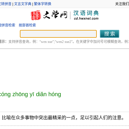
文转拼音
|
文言文字典
|
繁体字转换
关注我们
按拼音检索
按部首检索
提示：
支持拼音查询，例：“wen xue”;“wen2 xue2”。在关键字中加问号可模糊查询，例：“
cóng zhōng yī diǎn hóng
。比喻在众多事物中突出最精采的一点，足以引起人们的注意。