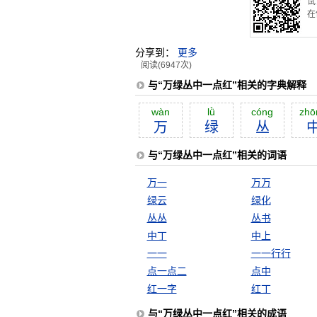
试
在
分享到：
更多
阅读(6947次)
与“万绿丛中一点红”相关的字典解释
wàn
lǜ
cóng
zhō
万
绿
丛
与“万绿丛中一点红”相关的词语
万一
万万
绿云
绿化
丛丛
丛书
中丁
中上
一一
一一行行
点一点二
点中
红一字
红丁
与“万绿丛中一点红”相关的成语