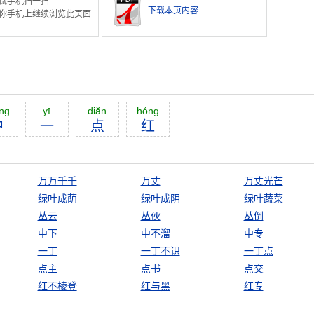
试手机扫一扫
下载本页内容
你手机上继续浏览此页面
ng
yī
diăn
hóng
中
一
点
红
万万千千
万丈
万丈光芒
绿叶成荫
绿叶成阴
绿叶蔬菜
丛云
丛伙
丛倒
中下
中不溜
中专
一丁
一丁不识
一丁点
点主
点书
点交
红不棱登
红与黑
红专