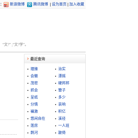
：
新浪微博
腾讯微博
|
设为首页
|
加入收藏
文?” ;“文?学”。
最近查询
理掾
治实
会徽
漂摇
茂密
硬邦邦
抓会
簪子
呈纸
多少
分情
哀响
褊激
积亿
悠闲自在
溪径
莲房
一人班
鹊河
跛倚