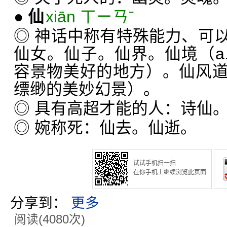
●
仙
xiān ㄒㄧㄢˉ
◎ 神话中称有特殊能力、可
仙女。仙子。仙界。仙境（a.
容景物美好的地方）。仙风
缥缈的美妙幻景）。
◎ 具有高超才能的人：诗仙
◎ 婉称死：仙去。仙逝。
试试手机扫一扫
在你手机上继续浏览此页面
分享到：
更多
阅读(4080次)