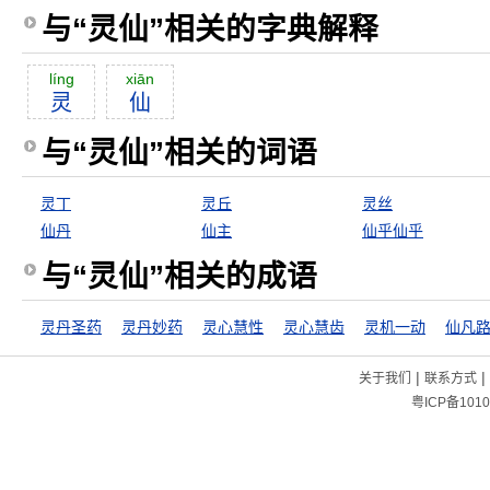
与“灵仙”相关的字典解释
líng
xiān
灵
仙
与“灵仙”相关的词语
灵丁
灵丘
灵丝
仙丹
仙主
仙乎仙乎
与“灵仙”相关的成语
灵丹圣药
灵丹妙药
灵心慧性
灵心慧齿
灵机一动
仙凡
|
|
关于我们
联系方式
粤ICP备1010