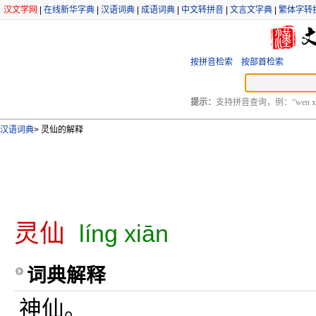
汉文学网
|
在线新华字典
|
汉语词典
|
成语词典
|
中文转拼音
|
文言文字典
|
繁体字转
按拼音检索
按部首检索
提示：
支持拼音查询，例：“wen xu
汉语词典
>
灵仙的解释
灵仙
líng xiān
词典解释
神仙。