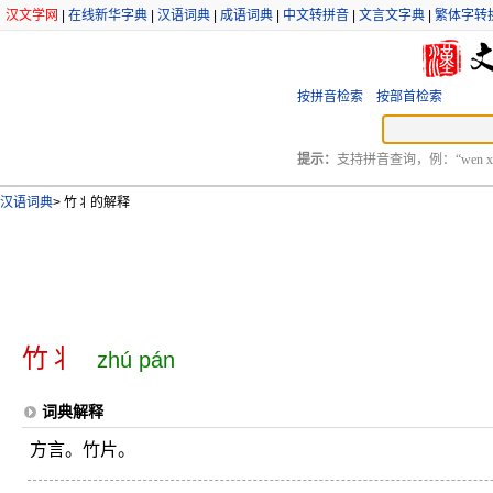
汉文学网
|
在线新华字典
|
汉语词典
|
成语词典
|
中文转拼音
|
文言文字典
|
繁体字转
按拼音检索
按部首检索
提示：
支持拼音查询，例：“wen xu
汉语词典
>
竹丬的解释
竹丬
zhú pán
词典解释
方言。竹片。