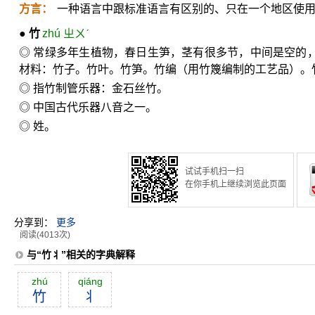
方言：
一种语言中跟标准语言有区别的、只在一个地区使
●
竹
zhú ㄓㄨˊ
◎ 常绿多年生植物，春日生笋，茎有很多节，中间是空的
材料：竹子。竹叶。竹笋。竹编（用竹篾编制的工艺品）。
◎ 指竹制管乐器：金石丝竹。
◎ 中国古代乐器八音之一。
◎ 姓。
试试手机扫一扫
在你手机上继续浏览此页面
分享到：
更多
阅读(4013次)
与“竹丬”相关的字典解释
zhú
qiáng
竹
丬