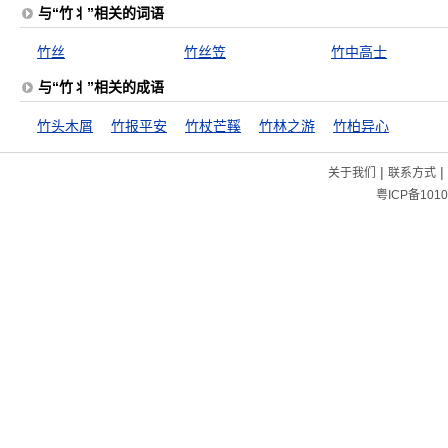
与“竹丬”相关的词语
竹丝
竹丝笠
竹中高士
与“竹丬”相关的成语
竹头木屑
竹报平安
竹杖芒鞵
竹林之游
竹柏异心
|
|
关于我们
联系方式
粤ICP备1010