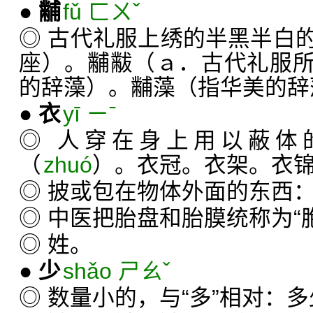
●
黼
fǔ ㄈㄨˇ
◎ 古代礼服上绣的半黑半白
座）。黼黻（ａ．古代礼服
的辞藻）。黼藻（指华美的辞
●
衣
yī ㄧˉ
◎ 人穿在身上用以蔽体
（
zhuó
）。衣冠。衣架。衣
◎ 披或包在物体外面的东西
◎ 中医把胎盘和胎膜统称为“
◎ 姓。
●
少
shǎo ㄕㄠˇ
◎ 数量小的，与“多”相对：