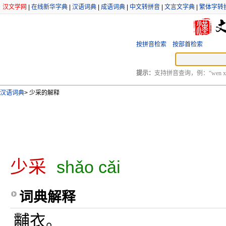
汉文学网
|
在线新华字典
|
汉语词典
|
成语词典
|
中文转拼音
|
文言文字典
|
繁体字转
按拼音检索
按部首检索
提示：
支持拼音查询，例：“wen xu
汉语词典
>
少采的解释
少采
shǎo cǎi
词典解释
黼衣。