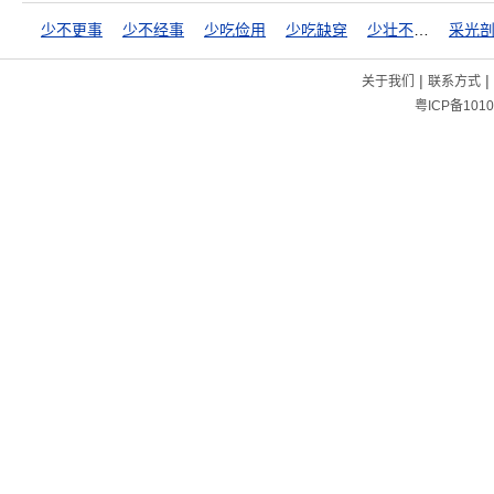
少不更事
少不经事
少吃俭用
少吃缺穿
少壮不努力，老大徒伤悲
采光
|
|
关于我们
联系方式
粤ICP备1010