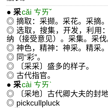
●
采
cǎi ㄘㄞˇ
◎ 摘取：采撷。采花。采摘
◎ 选取，搜集，开发，利用
纳（接受意见）。采集。采伐
◎ 神色，精神：神采。精采
◎ 同“彩”。
◎ 〔采采〕盛多的样子。
◎ 古代指官。
●
采
cài ㄘㄞˋ
◎ 〔采地〕古代卿大夫的封地
◎ pickcullpluck