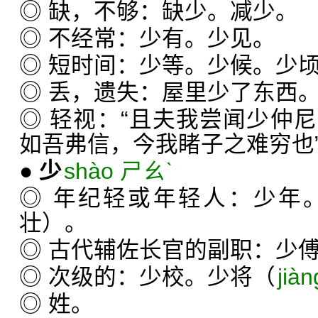
◎ 缺，不够：缺少。减少。
◎ 不经常：少有。少见。
◎ 短时间：少等。少候。少
◎ 丢，遗失：屋里少了东西
◎ 轻视：“且夫我尝闻少仲
如吾弗信，今我睹子之难穷也
●
少
shào ㄕㄠˋ
◎ 年纪轻或年轻人：少年
壮）。
◎ 古代辅佐长官的副职：少
◎ 次级的：少校。少将（
jià
◎ 姓。