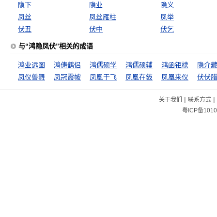
隐下
隐业
隐义
凤丝
凤丝雁柱
凤举
伏丑
伏中
伏乞
与“鸿隐凤伏”相关的成语
鸿业远图
鸿俦鹤侣
鸿儒硕学
鸿儒硕辅
鸿函钜椟
隐介
凤仪兽舞
凤冠霞帔
凤凰于飞
凤凰在笯
凤凰来仪
伏伏
|
|
关于我们
联系方式
粤ICP备1010