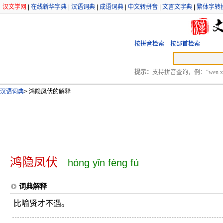
汉文学网
|
在线新华字典
|
汉语词典
|
成语词典
|
中文转拼音
|
文言文字典
|
繁体字转
按拼音检索
按部首检索
提示：
支持拼音查询，例：“wen xu
汉语词典
>
鸿隐凤伏的解释
鸿隐凤伏
hóng yǐn fèng fú
词典解释
比喻贤才不遇。