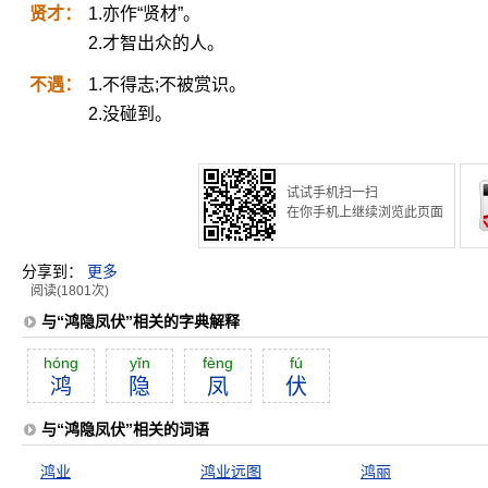
贤才：
1.亦作“贤材”。
2.才智出众的人。
不遇：
1.不得志;不被赏识。
2.没碰到。
试试手机扫一扫
在你手机上继续浏览此页面
分享到：
更多
阅读(1801次)
与“鸿隐凤伏”相关的字典解释
hóng
yĭn
fèng
fú
鸿
隐
凤
伏
与“鸿隐凤伏”相关的词语
鸿业
鸿业远图
鸿丽