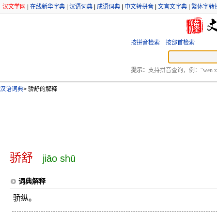
汉文学网
|
在线新华字典
|
汉语词典
|
成语词典
|
中文转拼音
|
文言文字典
|
繁体字转
按拼音检索
按部首检索
提示：
支持拼音查询，例：“wen xu
汉语词典
>
骄舒的解释
骄舒
jiāo shū
词典解释
骄纵。