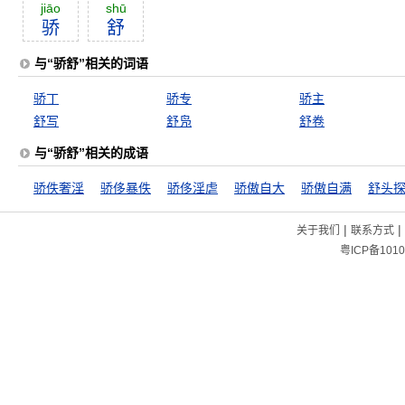
jiāo
shū
骄
舒
与“骄舒”相关的词语
骄丁
骄专
骄主
舒写
舒凫
舒卷
与“骄舒”相关的成语
骄佚奢淫
骄侈暴佚
骄侈淫虐
骄傲自大
骄傲自满
舒头
|
|
关于我们
联系方式
粤ICP备1010