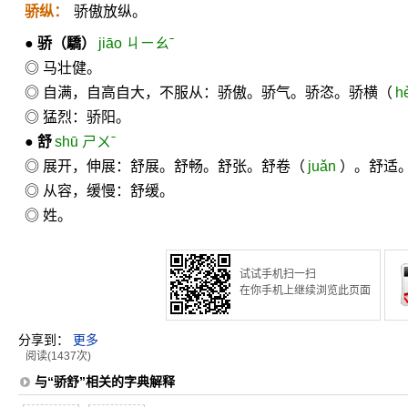
骄纵：
骄傲放纵。
●
骄
（驕）
jiāo ㄐㄧㄠˉ
◎ 马壮健。
◎ 自满，自高自大，不服从：骄傲。骄气。骄恣。骄横（
h
◎ 猛烈：骄阳。
●
舒
shū ㄕㄨˉ
◎ 展开，伸展：舒展。舒畅。舒张。舒卷（
juǎn
）。舒适
◎ 从容，缓慢：舒缓。
◎ 姓。
试试手机扫一扫
在你手机上继续浏览此页面
分享到：
更多
阅读(1437次)
与“骄舒”相关的字典解释