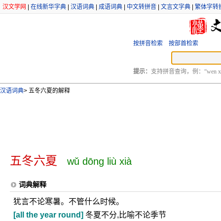
汉文学网
|
在线新华字典
|
汉语词典
|
成语词典
|
中文转拼音
|
文言文字典
|
繁体字转
按拼音检索
按部首检索
提示：
支持拼音查询，例：“wen xu
汉语词典
>
五冬六夏的解释
五冬六夏
wǔ dōng liù xià
词典解释
犹言不论寒暑。不管什么时候。
[all the year round]
冬夏不分,比喻不论季节