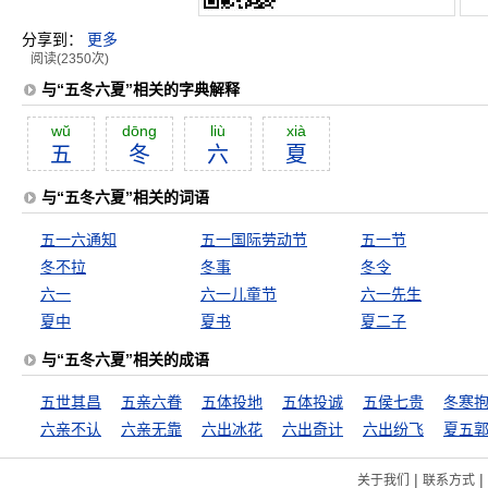
分享到：
更多
阅读(2350次)
与“五冬六夏”相关的字典解释
wŭ
dōng
liù
xià
五
冬
六
夏
与“五冬六夏”相关的词语
五一六通知
五一国际劳动节
五一节
冬不拉
冬事
冬令
六一
六一儿童节
六一先生
夏中
夏书
夏二子
与“五冬六夏”相关的成语
五世其昌
五亲六眷
五体投地
五体投诚
五侯七贵
六亲不认
六亲无靠
六出冰花
六出奇计
六出纷飞
夏五
|
|
关于我们
联系方式