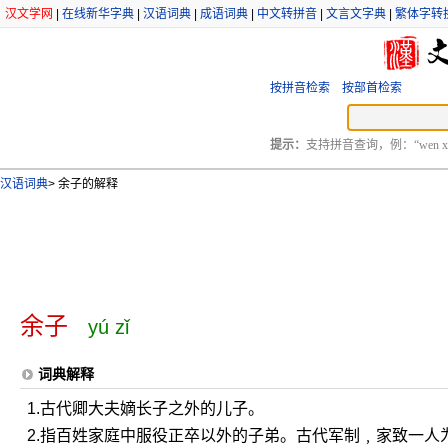
汉文学网
|
在线新华字典
|
汉语词典
|
成语词典
|
中文转拼音
|
文言文字典
|
繁体字转
按拼音检索
按部首检索
提示：
支持拼音查询，例：“wen xu
汉语词典
>
余子的解释
余子
yú zǐ
词典解释
1.古代卿大夫嫡长子之外的儿子。
2.指百姓家庭中服役正卒以外的子弟。古代军制﹐家致一人