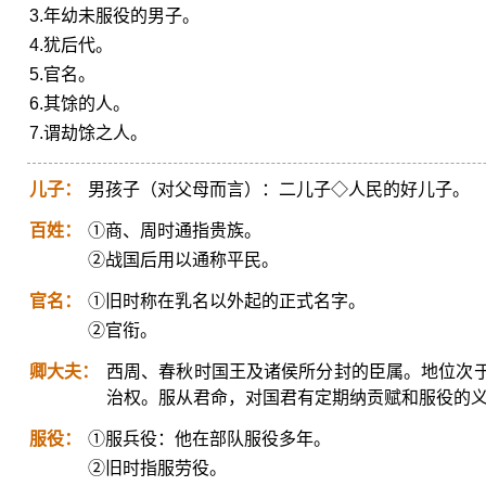
3.年幼未服役的男子。
4.犹后代。
5.官名。
6.其馀的人。
7.谓劫馀之人。
儿子：
男孩子（对父母而言）：二儿子◇人民的好儿子。
百姓：
①商、周时通指贵族。
②战国后用以通称平民。
官名：
①旧时称在乳名以外起的正式名字。
②官衔。
卿大夫：
西周、春秋时国王及诸侯所分封的臣属。地位次
治权。服从君命，对国君有定期纳贡赋和服役的
服役：
①服兵役：他在部队服役多年。
②旧时指服劳役。