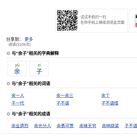
试试手机扫一扫
在你手机上继续浏览此页面
分享到：
更多
阅读(3109次)
与“余子”相关的字典解释
yú
zi
余
子
与“余子”相关的词语
余一人
余一余三
余丁
子一代
子不语
子不语怪
与“余子”相关的成语
余业遗烈
余光分人
余勇可贾
余味无穷
余响绕梁
子不