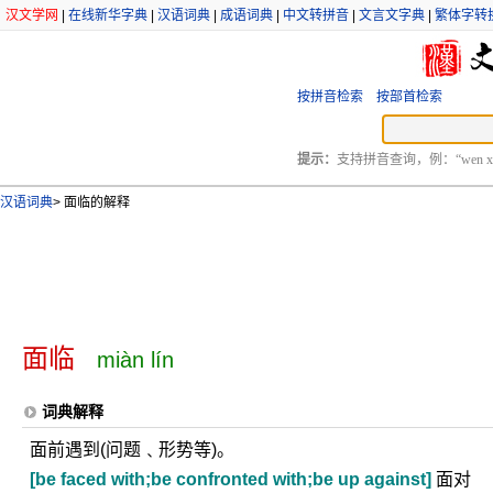
汉文学网
|
在线新华字典
|
汉语词典
|
成语词典
|
中文转拼音
|
文言文字典
|
繁体字转
按拼音检索
按部首检索
提示：
支持拼音查询，例：“wen xu
汉语词典
>
面临的解释
面临
miàn lín
词典解释
面前遇到(问题﹑形势等)。
[be faced with;be confronted with;be up against]
面对