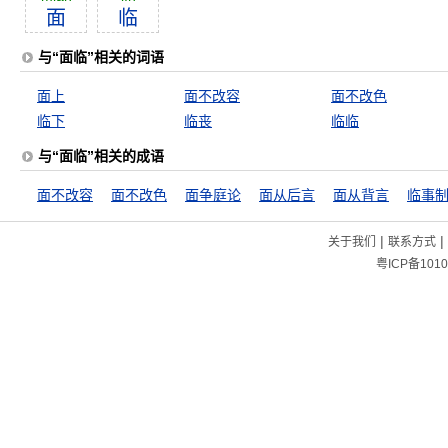
面
临
与“面临”相关的词语
面上
面不改容
面不改色
临下
临丧
临临
与“面临”相关的成语
面不改容
面不改色
面争庭论
面从后言
面从背言
临事
|
|
关于我们
联系方式
粤ICP备1010