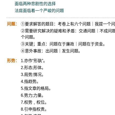
面临两种悲剧性的选择
法庭面临着一个严峻的问题
问题：
①要求解答的题目：考卷上有六个问题｜我提一个
②需要研究解决的疑难和矛盾：交通问题｜不成问
个问题。
③关键；重点：问题在于廉政｜问题在于资金。
④意外事故：出问题｜发生问题。
形势：
1.亦作“形埶”。
2.形态;形体。
3.局势;情况。
4.指趋势。
5.指文章的格局。
6.势力;力量。
7.权势﹐权位。
8.引申指权贵。