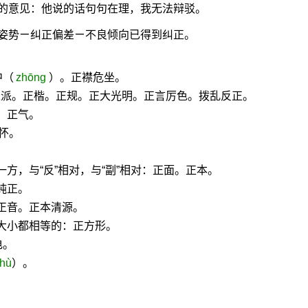
的意见：他说的话句句在理，我无法辩驳。
姿势ㄧ纠正偏差ㄧ不良倾向已得到纠正。
中（
zhōng
）。正襟危坐。
正派。正楷。正规。正大光明。正言厉色。拨乱反正。
。正气。
怀。
。
方，与“反”相对，与“副”相对：正面。正本。
纯正。
正音。正本清源。
大小都相等的：正方形。
电。
hù
）。