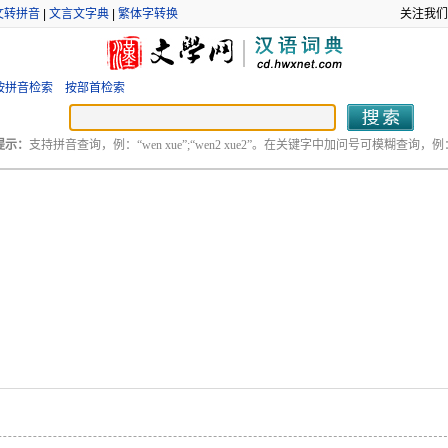
文转拼音
|
文言文字典
|
繁体字转换
关注我们
按拼音检索
按部首检索
提示：
支持拼音查询，例：“wen xue”;“wen2 xue2”。在关键字中加问号可模糊查询，例：“