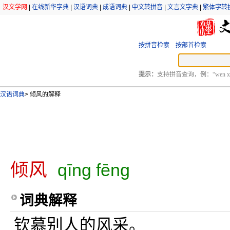
汉文学网
|
在线新华字典
|
汉语词典
|
成语词典
|
中文转拼音
|
文言文字典
|
繁体字转
按拼音检索
按部首检索
提示：
支持拼音查询，例：“wen xu
汉语词典
>
倾风的解释
倾风
qīng fēng
词典解释
钦慕别人的风采。