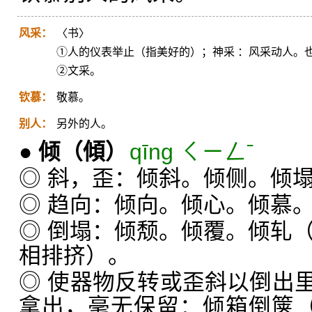
风采：
〈书〉
①人的仪表举止（指美好的）；神采 ：风采动人。
②文采。
钦慕：
敬慕。
别人：
另外的人。
●
倾
（傾）
qīng ㄑㄧㄥˉ
◎ 斜，歪：倾斜。倾侧。倾
◎ 趋向：倾向。倾心。倾慕
◎ 倒塌：倾颓。倾覆。倾轧
相排挤）。
◎ 使器物反转或歪斜以倒出
拿出，毫无保留：倾箱倒箧（