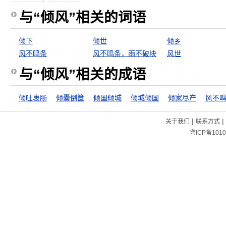
与“倾风”相关的词语
倾下
倾世
倾乡
风不鸣条
风不鸣条，雨不破块
风世
与“倾风”相关的成语
倾吐衷肠
倾囊倒箧
倾国倾城
倾城倾国
倾家尽产
风不
|
|
关于我们
联系方式
粤ICP备1010