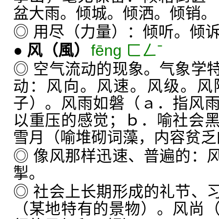
盆大雨。倾城。倾洒。倾销。
◎ 用尽（力量）：倾听。倾
●
风
（風）
fēng ㄈㄥˉ
◎ 空气流动的现象。气象学
动：风向。风速。风级。风
子）。风雨如磐（ａ．指风
以重压的感觉；ｂ．喻社会
雪月（喻堆砌词藻，内容贫乏
◎ 像风那样迅速、普遍的：
掣。
◎ 社会上长期形成的礼节、
（某地特有的景物）。风尚