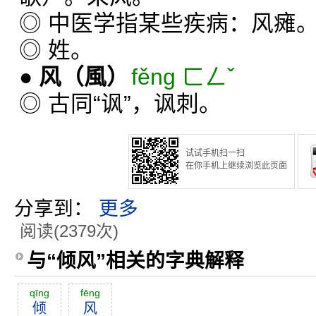
◎ 中医学指某些疾病：风瘫
◎ 姓。
●
风
（風）
fěng ㄈㄥˇ
◎ 古同“讽”，讽刺。
试试手机扫一扫
在你手机上继续浏览此页面
分享到：
更多
阅读(2379次)
与“倾风”相关的字典解释
qīng
fēng
倾
风