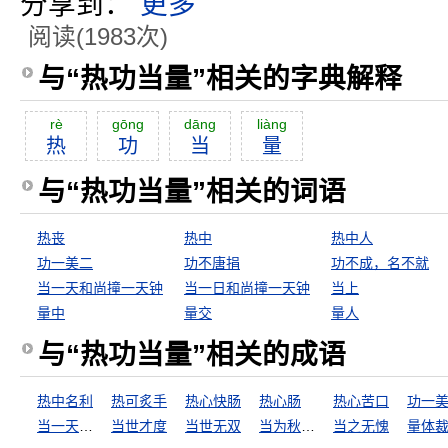
分享到：
更多
阅读(1983次)
与“热功当量”相关的字典解释
rè
gōng
dāng
liàng
热
功
当
量
与“热功当量”相关的词语
热丧
热中
热中人
功一美二
功不唐捐
功不成，名不就
当一天和尚撞一天钟
当一日和尚撞一天钟
当上
量中
量交
量人
与“热功当量”相关的成语
热中名利
热可炙手
热心快肠
热心肠
热心苦口
功一
当一天和尚撞一天钟
当世才度
当世无双
当为秋霜，无为槛羊
当之无愧
量体