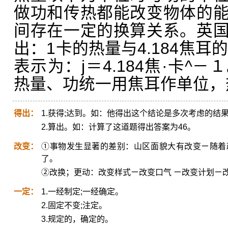
做功和传热都能改变物体的
间存在一定的换算关系。英
出：1卡的热量与4.184焦耳
表示为：j＝4.184焦·卡^
热量、功统一用焦耳作单位，
得出：
1.获得;达到。如：他得出这个结论是多次考虑的结
2.算出。如：计算了这道题得出答案为46。
改变：
①事物发生显著的差别：山区面貌大有改变ㄧ随着
了。
②改换；更动：改变样式ㄧ改变口气 ㄧ改变计划ㄧ
一定：
1.一经制定;一经确定。
2.固定不变;注定。
3.规定的，确定的。