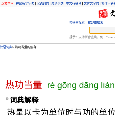
汉文学网
|
在线新华字典
|
汉语词典
|
成语词典
|
中文转拼音
|
文言文字典
|
繁体字转
按拼音检索
按部首检索
提示：
支持拼音查询，例：“wen xu
汉语词典
>
热功当量的解释
热功当量
rè gōng dāng lià
词典解释
热量以卡为单位时与功的单