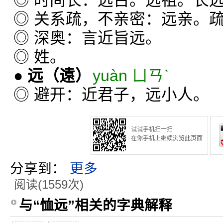
◎ 时间长：远古。远祖。长
◎ 关系疏，不亲密：远亲。
◎ 深奥：言近旨远。
◎ 姓。
●
远
（遠）
yuàn ㄩㄢˋ
◎ 避开：近君子，远小人。
试试手机扫一扫
在你手机上继续浏览此页面
分享到：
更多
阅读(1559次)
与“恤远”相关的字典解释