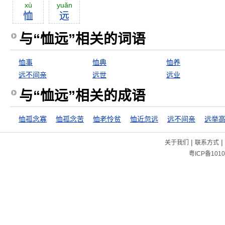
xù
yuăn
恤
远
与“恤远”相关的词语
恤事
恤典
恤养
远不间亲
远世
远业
与“恤远”相关的成语
恤孤念寡
恤孤念苦
恤老怜贫
恤近忽远
远不间亲
远举
|
|
关于我们
联系方式
粤ICP备1010