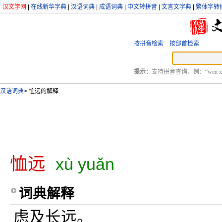
汉文学网
|
在线新华字典
|
汉语词典
|
成语词典
|
中文转拼音
|
文言文字典
|
繁体字转
按拼音检索
按部首检索
提示：
支持拼音查询，例：“wen xu
汉语词典
>
恤远的解释
恤远
xù yuǎn
词典解释
虑及长远。