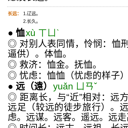
长远：
1.辽远。
2.长久。
●
恤
xù ㄒㄩˋ
◎ 对别人表同情，怜悯：恤
逼供）。体恤。
◎ 救济：恤金。抚恤。
◎ 忧虑：恤恤（忧虑的样子
●
远
（遠）
yuǎn ㄩㄢˇ
◎ 距离长，与“近”相对：远
远足（较远的徒步旅行）。
虑。远谋。远客。遥远。远走