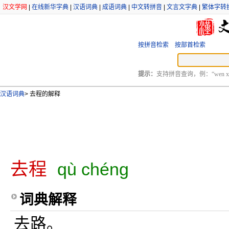
汉文学网
|
在线新华字典
|
汉语词典
|
成语词典
|
中文转拼音
|
文言文字典
|
繁体字转
按拼音检索
按部首检索
提示：
支持拼音查询，例：“wen xu
汉语词典
>
去程的解释
去程
qù chéng
词典解释
去路。