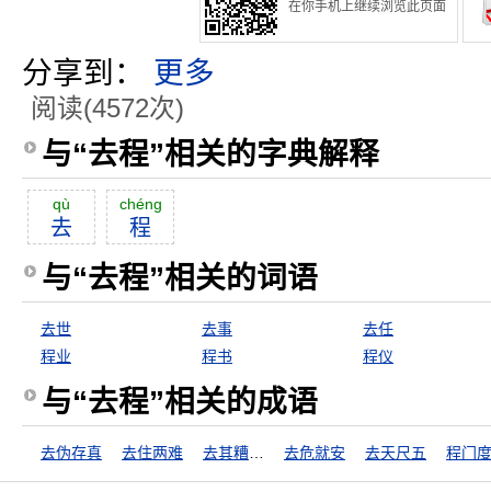
在你手机上继续浏览此页面
分享到：
更多
阅读(4572次)
与“去程”相关的字典解释
qù
chéng
去
程
与“去程”相关的词语
去世
去事
去任
程业
程书
程仪
与“去程”相关的成语
去伪存真
去住两难
去其糟粕，存其精华
去危就安
去天尺五
程门