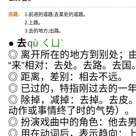
去路：
1.前进的道路;去某处的道路。
2.上路。
3.去的地方;出路。
●
去
qù ㄑㄩˋ
◎ 离开所在的地方到别处；
“来”相对：去处。去路。去国
◎ 距离，差别：相去不远。
◎ 已过的，特指刚过去的一
◎ 除掉，减掉：去掉。去皮
动作或事情终了时的气势）。
◎ 扮演戏曲中的角色：他去
◎ 用在动词后，表示趋向：