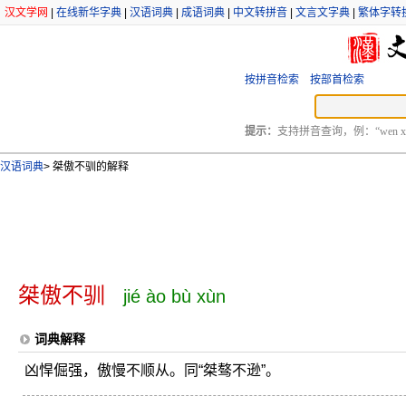
汉文学网
|
在线新华字典
|
汉语词典
|
成语词典
|
中文转拼音
|
文言文字典
|
繁体字转
按拼音检索
按部首检索
提示：
支持拼音查询，例：“wen xu
汉语词典
>
桀傲不驯的解释
桀傲不驯
jié ào bù xùn
词典解释
凶悍倔强，傲慢不顺从。同“桀骜不逊”。