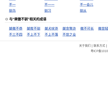
不一
不一一
不一会儿
驯乌
驯习
驯从
与“桀傲不驯”相关的成语
桀傲不恭
桀敖不驯
桀犬吠尧
桀贪骜诈
傲不可长
傲世
不三不四
不上不下
不上不落
不世之业
|
|
关于我们
联系方式
粤ICP备1010