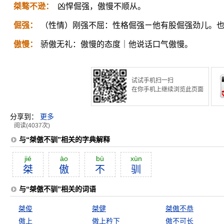
桀骜不逊：
凶悍倔强，傲慢不顺从。
倔强：
（性情）刚强不屈：性格倔强ㄧ他有股倔强劲儿。
傲慢：
骄傲无礼：傲慢的态度｜他说话口气傲慢。
试试手机扫一扫
在你手机上继续浏览此页面
分享到：
更多
阅读(4037次)
与“桀傲不驯”相关的字典解释
jié
ào
bù
xùn
桀
傲
不
驯
与“桀傲不驯”相关的词语
桀俊
桀健
桀傲不恭
傲上
傲上矜下
傲不可长