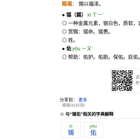
赐福：
赐以福泽。
●
锡
（錫）
xī ㄒㄧˉ
◎ 一种金属元素，银白色，质软
◎ 赏赐：锡命。锡赉。
◎ 姓。
●
佑
yòu ㄧㄡˋ
◎ 帮助：佑护。佑助。保佑。庇佑
试
在
分享到：
更多
阅读(3142次)
与“锡佑”相关的字典解释
xī
yòu
锡
佑