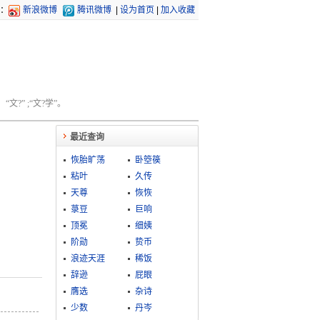
：
新浪微博
腾讯微博
|
设为首页
|
加入收藏
文?” ;“文?学”。
最近查询
恢胎旷荡
卧箜篌
粘叶
久传
天尊
恢恢
菉豆
巨响
顶冕
细姨
阶勋
贽币
浪迹天涯
稀饭
辞逊
屁眼
膺选
杂诗
少数
丹岑