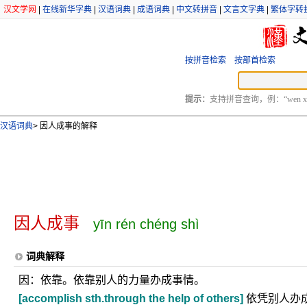
汉文学网
|
在线新华字典
|
汉语词典
|
成语词典
|
中文转拼音
|
文言文字典
|
繁体字转
按拼音检索
按部首检索
提示：
支持拼音查询，例：“wen xu
汉语词典
>
因人成事的解释
因人成事
yīn rén chéng shì
词典解释
因：依靠。依靠别人的力量办成事情。
[accomplish sth.through the help of others]
依凭别人办