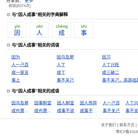
分享到：
更多
阅读(6074次)
与“因人成事”相关的字典解释
yīn
rén
chéng
shì
因
人
成
事
与“因人成事”相关的词语
因为
因乌及屋
因习
人一己百
人丁
人丁兴旺
成一家言
成丁
成三破二
事上
事不关己
事不关己，高高挂
与“因人成事”相关的成语
因乌及屋
因事制宜
因人制宜
因人而异
人一己百
人丁
成也萧何败萧何
成也萧何，败也萧何
成事不说
成事不足，坏事有余
事不关己
|
|
关于我们
联系方式
粤ICP备1010