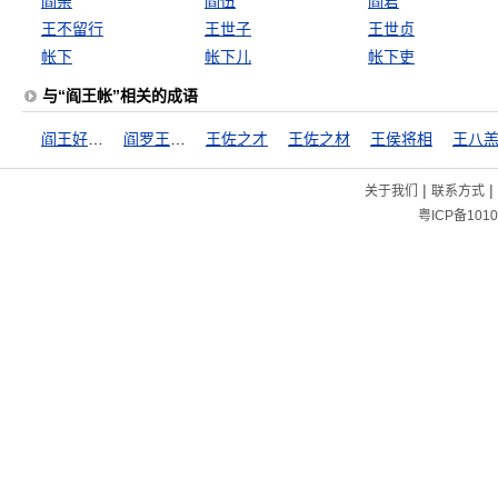
阎亲
阎伍
阎君
王不留行
王世子
王世贞
帐下
帐下儿
帐下吏
与“阎王帐”相关的成语
阎王好见，小鬼难当
阎罗王面前须没放回的鬼
王佐之才
王佐之材
王侯将相
王八
|
|
关于我们
联系方式
粤ICP备1010