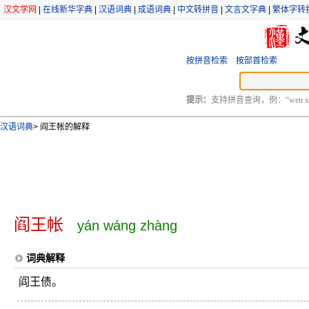
汉文学网
|
在线新华字典
|
汉语词典
|
成语词典
|
中文转拼音
|
文言文字典
|
繁体字转
按拼音检索
按部首检索
提示：
支持拼音查询，例：“wen xu
汉语词典
>
阎王帐的解释
阎王帐
yán wáng zhàng
词典解释
阎王债。