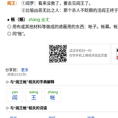
阎王：
①阎罗：看来没救了，要去见阎王了。
②比喻凶恶无比之人：那个杀人不眨眼的活阎王终
●
帐
（帳）
zhàng ㄓㄤˋ
◎ 用布或其他材料等做成的遮蔽用的东西：帐子。帐幕。
◎ 同“账”。
试试手机扫一扫
在你手机上继续浏览此页面
分享到：
更多
阅读(2232次)
与“阎王帐”相关的字典解释
yán
wáng
zhàng
阎
王
帐
与“阎王帐”相关的词语