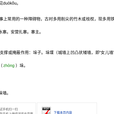
uòkǒu。
军事上常用的一种障碍物，古时多用削尖的竹木或枝杈，现多用
水寨。安营扎寨。寨主。
支撑或掩蔽作用：垛子。垛堞（城墙上凹凸状矮墙，即“女儿墙
（
zhòng
）垛。
。
垛墙。
试手机扫一扫
下载本页内容