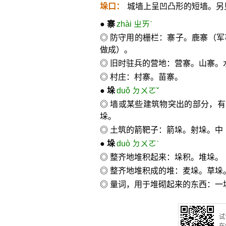
垛口：
城墙上呈凹凸形的短墙。另见d
●
寨
zhài ㄓㄞˋ
◎ 防守用的栅栏：寨子。鹿寨（
做成）。
◎ 旧时驻兵的营地：营寨。山寨。
◎ 村庄：村寨。苗寨。
●
垛
duǒ ㄉㄨㄛˇ
◎ 墙或某些建筑物突出的部分，有
垛。
◎ 土筑的箭靶子：箭垛。射垛。中
●
垛
duò ㄉㄨㄛˋ
◎ 整齐地堆积起来：垛积。堆垛。
◎ 整齐地堆积成的堆：麦垛。草垛
◎ 量词，用于堆砌起来的东西：一
试