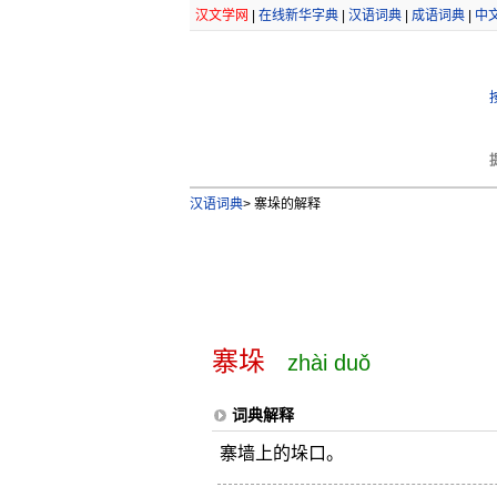
汉文学网
|
在线新华字典
|
汉语词典
|
成语词典
|
中
汉语词典
>
寨垛的解释
寨垛
zhài duǒ
词典解释
寨墙上的垛口。