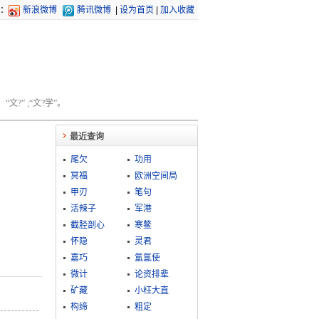
：
新浪微博
腾讯微博
|
设为首页
|
加入收藏
文?” ;“文?学”。
最近查询
尾欠
功用
冥福
欧洲空间局
甲刃
笔句
活辣子
军港
截胫剖心
寒鳖
怀隐
灵君
嘉巧
氲氲使
微计
论资排辈
矿藏
小枉大直
构缔
粗定