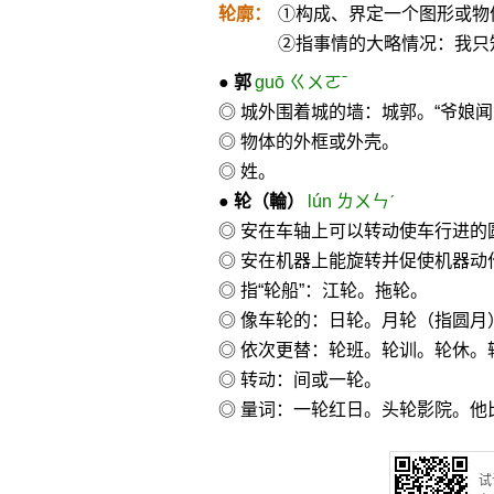
轮廓：
①构成、界定一个图形或物
②指事情的大略情况：我只
●
郭
guō ㄍㄨㄛˉ
◎ 城外围着城的墙：城郭。“爷娘
◎ 物体的外框或外壳。
◎ 姓。
●
轮
（輪）
lún ㄌㄨㄣˊ
◎ 安在车轴上可以转动使车行进的
◎ 安在机器上能旋转并促使机器动
◎ 指“轮船”：江轮。拖轮。
◎ 像车轮的：日轮。月轮（指圆月
◎ 依次更替：轮班。轮训。轮休。
◎ 转动：间或一轮。
◎ 量词：一轮红日。头轮影院。他
试