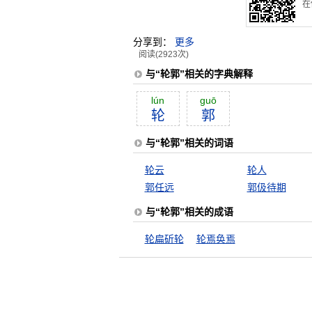
在
分享到：
更多
阅读(2923次)
与“轮郭”相关的字典解释
lún
guō
轮
郭
与“轮郭”相关的词语
轮云
轮人
郭任远
郭伋待期
与“轮郭”相关的成语
轮扁斫轮
轮焉奂焉