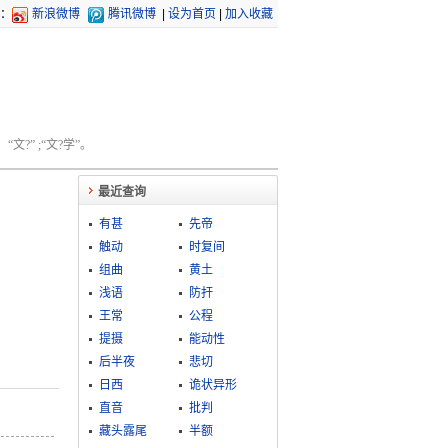
：
新浪微博
腾讯微博
|
设为首页
|
加入收藏
文?” ;“文?学”。
最近查询
有甚
先帝
触动
时复间
组曲
黄土
浅语
防扞
王常
公程
提摄
能动性
后半夜
悲切
日西
诡状异形
直音
批判
藏头露尾
半额