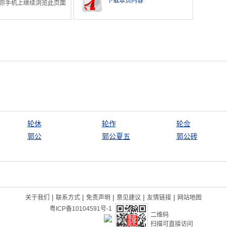
下载本页内容
你手机上继续浏览此页面
轮休
轮作
轮佥
郭公
郭公夏五
郭公砖
|
|
|
|
|
关于我们
联系方式
免责声明
意见建议
友情链接
网站地图
粤ICP备10104591号-1
二维码
扫描可直接访问