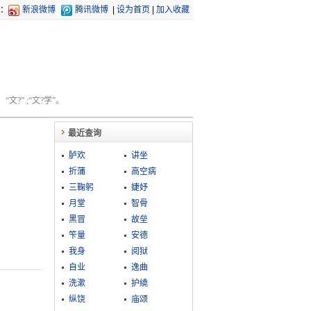
：
新浪微博
腾讯微博
|
设为首页
|
加入收藏
文?” ;“文?学”。
最近查询
胪欢
讲坐
折蒲
高空病
三鞠躬
婕妤
月堂
智骨
黑冒
故垒
笇量
安德
我身
阅狱
自业
逸曲
洗漱
护繞
纵饶
庙颂