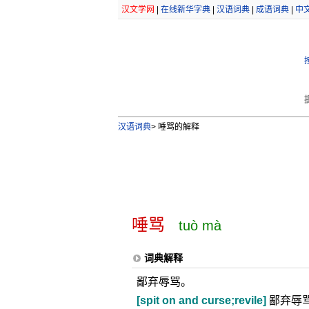
汉文学网
|
在线新华字典
|
汉语词典
|
成语词典
|
中
汉语词典
>
唾骂的解释
唾骂
tuò mà
词典解释
鄙弃辱骂。
[spit on and curse;revile]
鄙弃辱