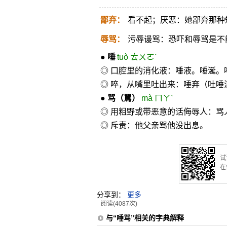
鄙弃：
看不起；厌恶：她鄙弃那种
辱骂：
污辱谩骂：恐吓和辱骂是不
●
唾
tuò ㄊㄨㄛˋ
◎ 口腔里的消化液：唾液。唾涎。
◎ 啐，从嘴里吐出来：唾弃（吐
●
骂
（駡）
mà ㄇㄚˋ
◎ 用粗野或带恶意的话侮辱人：骂
◎ 斥责：他父亲骂他没出息。
试
在
分享到：
更多
阅读(4087次)
与“唾骂”相关的字典解释