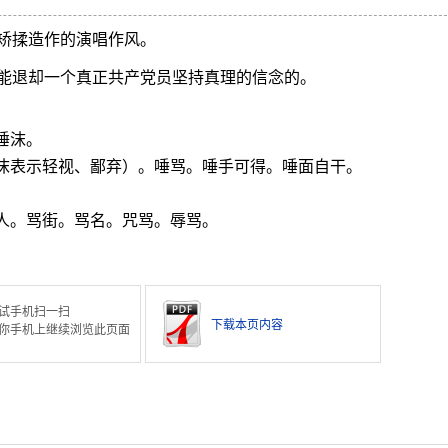
矫揉造作的演唱作风。
能退却一个真正共产党员坚持真理的信念的。
唾沫。
唾沫表示轻视、鄙弃）。唾骂。唾手可得。唾面自干。
人。骂街。骂名。咒骂。辱骂。
试手机扫一扫
下载本页内容
你手机上继续浏览此页面