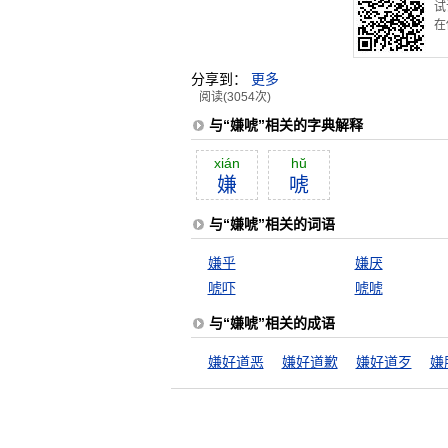
试
在
分享到：
更多
阅读(3054次)
与“嫌唬”相关的字典解释
xián
hŭ
嫌
唬
与“嫌唬”相关的词语
嫌乎
嫌厌
唬吓
唬唬
与“嫌唬”相关的成语
嫌好道恶
嫌好道歉
嫌好道歹
嫌