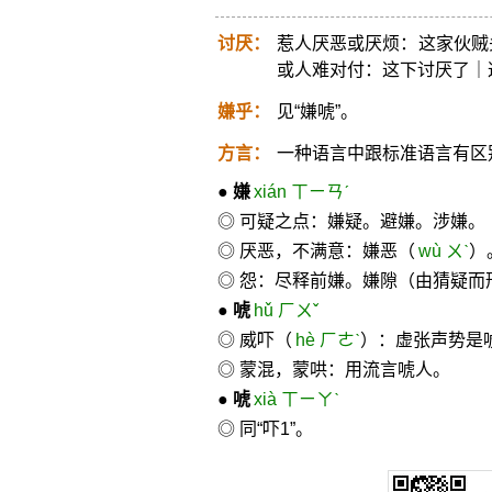
讨厌：
惹人厌恶或厌烦：这家伙贼
或人难对付：这下讨厌了｜
嫌乎：
见“嫌唬”。
方言：
一种语言中跟标准语言有区
●
嫌
xián ㄒㄧㄢˊ
◎ 可疑之点：嫌疑。避嫌。涉嫌。
◎ 厌恶，不满意：嫌恶（
wù ㄨˋ
）
◎ 怨：尽释前嫌。嫌隙（由猜疑而
●
唬
hǔ ㄏㄨˇ
◎ 威吓（
hè ㄏㄜˋ
）：虚张声势是
◎ 蒙混，蒙哄：用流言唬人。
●
唬
xià ㄒㄧㄚˋ
◎ 同“吓1”。