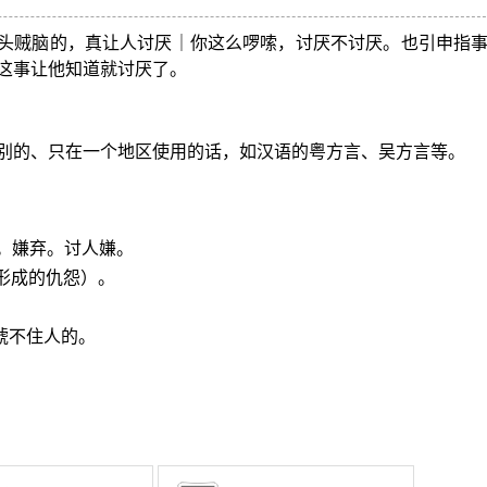
头贼脑的，真让人讨厌｜你这么啰嗦，讨厌不讨厌。也引申指
这事让他知道就讨厌了。
别的、只在一个地区使用的话，如汉语的粤方言、吴方言等。
。嫌弃。讨人嫌。
形成的仇怨）。
唬不住人的。