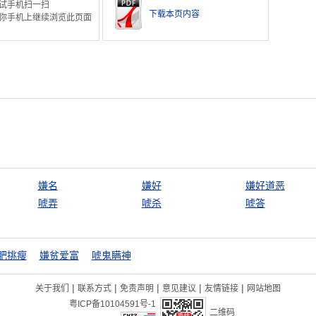
试手机扫一扫
下载本页内容
你手机上继续浏览此页面
嫌名
嫌好
嫌好道恶
唬弄
唬杀
唬答
肥挑瘦
嫌贫爱富
唬鬼瞒神
|
|
|
|
|
关于我们
联系方式
免责声明
意见建议
友情链接
网站地图
粤ICP备10104591号-1
二维码