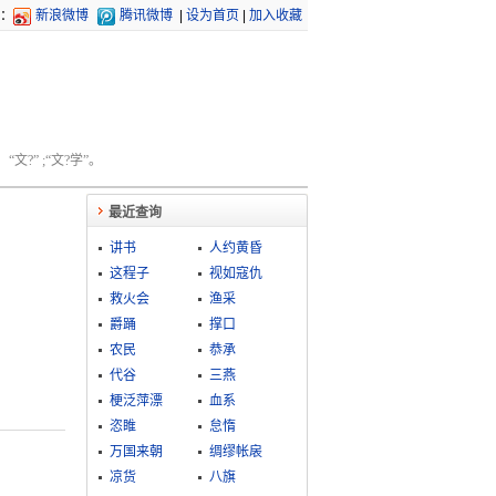
：
新浪微博
腾讯微博
|
设为首页
|
加入收藏
文?” ;“文?学”。
最近查询
讲书
人约黄昏
这程子
视如寇仇
救火会
渔采
爵踊
撑口
农民
恭承
代谷
三燕
梗泛萍漂
血系
恣睢
怠惰
万国来朝
绸缪帐扆
凉货
八旗