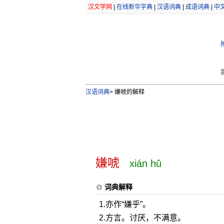
汉文学网
|
在线新华字典
|
汉语词典
|
成语词典
|
中
汉语词典
>
嫌唬的解释
嫌唬
xián hǔ
词典解释
1.亦作“嫌乎”。
2.方言。讨厌，不满意。