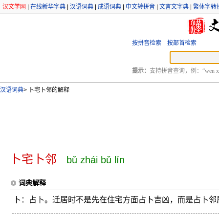
汉文学网
|
在线新华字典
|
汉语词典
|
成语词典
|
中文转拼音
|
文言文字典
|
繁体字转
按拼音检索
按部首检索
提示：
支持拼音查询，例：“wen xu
汉语词典
>
卜宅卜邻的解释
卜宅卜邻
bǔ zhái bǔ lín
词典解释
卜：占卜。迁居时不是先在住宅方面占卜吉凶，而是占卜邻