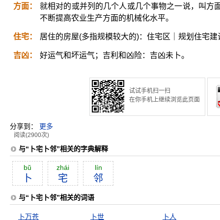
方面：
就相对的或并列的几个人或几个事物之一说，叫方
不断提高农业生产方面的机械化水平。
住宅：
居住的房屋(多指规模较大的)：住宅区｜规划住宅建
吉凶：
好运气和坏运气；吉利和凶险：吉凶未卜。
试试手机扫一扫
在你手机上继续浏览此页面
分享到：
更多
阅读(2900次)
与“卜宅卜邻”相关的字典解释
bŭ
zhái
lín
卜
宅
邻
与“卜宅卜邻”相关的词语
卜万苍
卜世
卜人