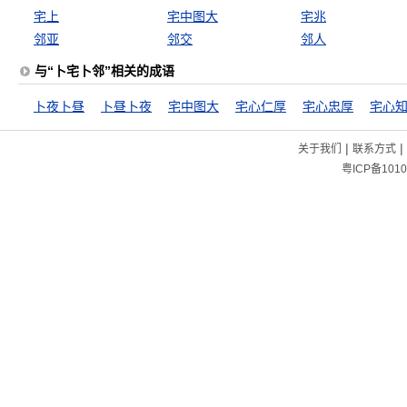
宅上
宅中图大
宅兆
邻亚
邻交
邻人
与“卜宅卜邻”相关的成语
卜夜卜昼
卜昼卜夜
宅中图大
宅心仁厚
宅心忠厚
宅心
|
|
关于我们
联系方式
粤ICP备1010