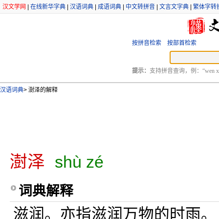
汉文学网
|
在线新华字典
|
汉语词典
|
成语词典
|
中文转拼音
|
文言文字典
|
繁体字转
按拼音检索
按部首检索
提示：
支持拼音查询，例：“wen xu
汉语词典
>
澍泽的解释
澍泽
shù zé
词典解释
滋润。亦指滋润万物的时雨。