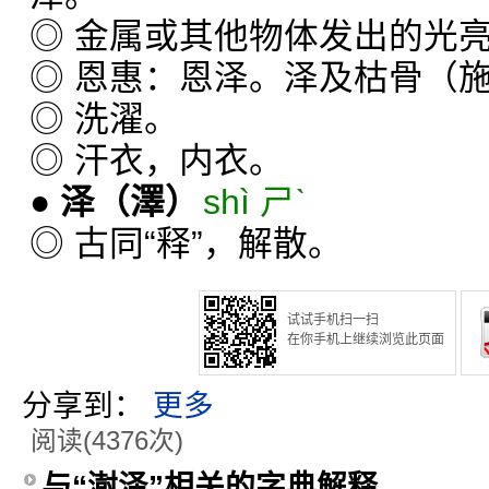
◎ 金属或其他物体发出的光
◎ 恩惠：恩泽。泽及枯骨（
◎ 洗濯。
◎ 汗衣，内衣。
●
泽
（澤）
shì ㄕˋ
◎ 古同“释”，解散。
试试手机扫一扫
在你手机上继续浏览此页面
分享到：
更多
阅读(4376次)
与“澍泽”相关的字典解释