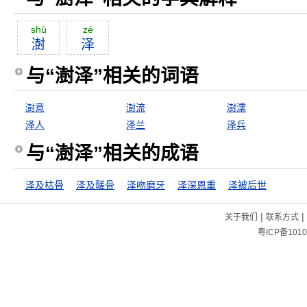
shù
zé
澍
泽
与“澍泽”相关的词语
澍意
澍流
澍濡
泽人
泽兰
泽兵
与“澍泽”相关的成语
泽及枯骨
泽及髊骨
泽吻磨牙
泽深恩重
泽被后世
|
|
关于我们
联系方式
粤ICP备1010