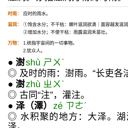
时雨：
应时的雨水。
滋润：
①饱含水分；不干枯：嫩叶滋润欲滴｜面容越发滋
②增加水分；不使干枯：雨露滋润禾苗壮。
万物：
1.统指宇宙间的一切事物。
2.犹众人。
●
澍
shù ㄕㄨˋ
◎ 及时的雨：澍雨。“长吏各
●
澍
zhù ㄓㄨˋ
◎ 古同“注”，灌注。
●
泽
（澤）
zé ㄗㄜˊ
◎ 水积聚的地方：大泽。
泽。