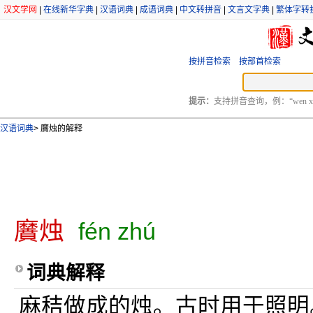
汉文学网
|
在线新华字典
|
汉语词典
|
成语词典
|
中文转拼音
|
文言文字典
|
繁体字转
按拼音检索
按部首检索
提示：
支持拼音查询，例：“wen xu
汉语词典
>
黂烛的解释
黂烛
fén zhú
词典解释
麻秸做成的烛。古时用于照明