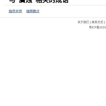
与“黂烛”相关的成语
烛尽光穷
烛照数计
|
|
关于我们
联系方式
粤ICP备1010