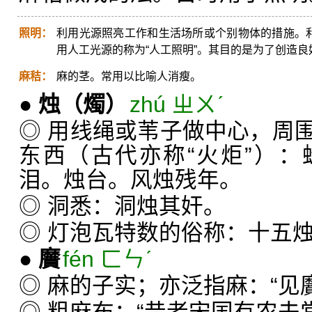
照明：
利用光源照亮工作和生活场所或个别物体的措施。利
用人工光源的称为“人工照明”。其目的是为了创造
麻秸：
麻的茎。常用以比喻人消瘦。
●
烛
（燭）
zhú ㄓㄨˊ
◎ 用线绳或苇子做中心，周
东西（古代亦称“火炬”）
泪。烛台。风烛残年。
◎ 洞悉：洞烛其奸。
◎ 灯泡瓦特数的俗称：十五
●
黂
fén ㄈㄣˊ
◎ 麻的子实；亦泛指麻：“见