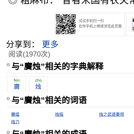
◎ 粗麻布：“昔者宋国有农夫
试试手机扫一扫
在你手机上继续浏览此页面
分享到：
更多
阅读(1970次)
与“黂烛”相关的字典解释
fén
zhú
黂
烛
与“黂烛”相关的词语
黂缊
烛临
烛之武退秦师
烛刀