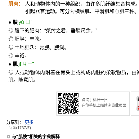
肌肉：
人和动物体内的一种组织，由许多肌纤维集合构成
引起器官运动。可分为横纹肌、平滑肌和心肌三种
●
腴
yú ㄩˊ
◎ 腹下的肥肉：“桀纣之君，垂腴尺余。”
◎ 肥胖：丰腴。
◎ 土地肥沃：膏腴。腴润。
◎ 丰裕。
●
肌
jī ㄐㄧˉ
◎ 人或动物体内附着在骨头上或构成内脏的柔软物质，由
肌。随意肌。
试试手机扫一扫
在你手机上继续浏览此页面
分享到：
更多
阅读(1737次)
与“肌腴”相关的字典解释