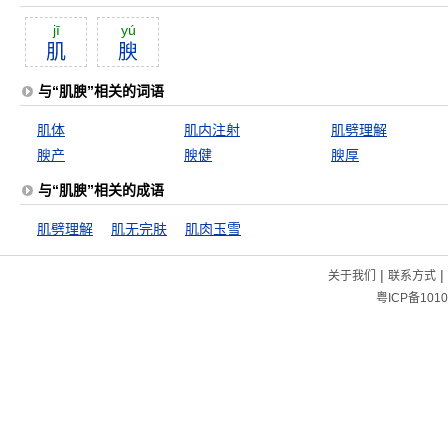
jī
yú
肌
腴
与“肌腴”相关的词语
肌体
肌内注射
肌劈理解
腴产
腴健
腴厚
与“肌腴”相关的成语
肌劈理解
肌无完肤
肌肉玉雪
|
|
关于我们
联系方式
粤ICP备1010