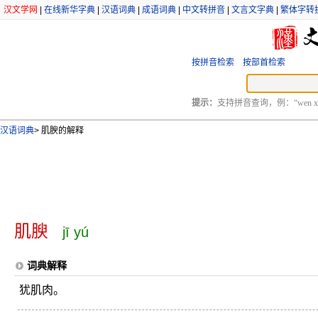
汉文学网
|
在线新华字典
|
汉语词典
|
成语词典
|
中文转拼音
|
文言文字典
|
繁体字转
按拼音检索
按部首检索
提示：
支持拼音查询，例：“wen xu
汉语词典
>
肌腴的解释
肌腴
jī yú
词典解释
犹肌肉。