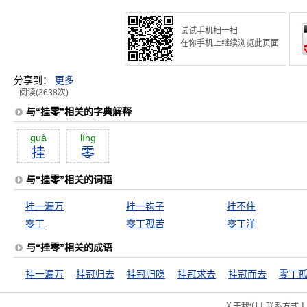
试试手机扫一扫
在你手机上继续浏览此页面
分享到：
更多
阅读(3638次)
与“挂零”相关的字典解释
guà
líng
挂
零
与“挂零”相关的词语
挂一漏万
挂一钩子
挂不住
零丁
零丁孤苦
零丁洋
与“挂零”相关的成语
挂一漏万
挂冠归去
挂冠归隐
挂冠求去
挂冠而去
零丁
|
|
关于我们
联系方式