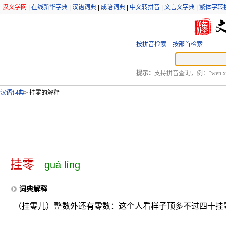
汉文学网
|
在线新华字典
|
汉语词典
|
成语词典
|
中文转拼音
|
文言文字典
|
繁体字转
按拼音检索
按部首检索
提示：
支持拼音查询，例：“wen xu
汉语词典
>
挂零的解释
挂零
guà líng
词典解释
（挂零儿）整数外还有零数：这个人看样子顶多不过四十挂