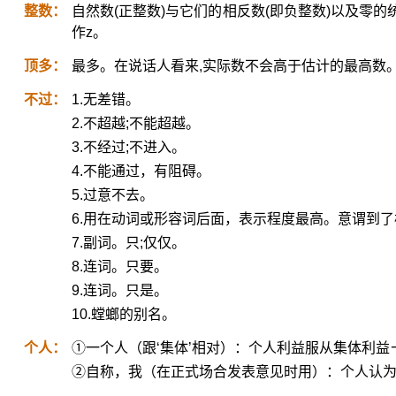
整数：
自然数(正整数)与它们的相反数(即负整数)以及零
作z。
顶多：
最多。在说话人看来,实际数不会高于估计的最高数
不过：
1.无差错。
2.不超越;不能超越。
3.不经过;不进入。
4.不能通过，有阻碍。
5.过意不去。
6.用在动词或形容词后面，表示程度最高。意谓到
7.副词。只;仅仅。
8.连词。只要。
9.连词。只是。
10.螳螂的别名。
个人：
①一个人（跟‘集体’相对）：个人利益服从集体利
②自称，我（在正式场合发表意见时用）：个人认