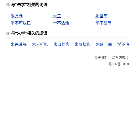
与“朱学”相关的词语
朱万卷
朱三
朱世杰
学不可以已
学不沾洽
学不躐等
与“朱学”相关的成语
朱丹其毂
朱云折槛
朱口皓齿
朱唇榴齿
朱唇玉面
学不
|
|
关于我们
联系方式
粤ICP备1010