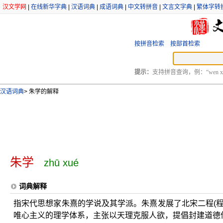
汉文学网
|
在线新华字典
|
汉语词典
|
成语词典
|
中文转拼音
|
文言文字典
|
繁体字转
按拼音检索
按部首检索
提示：
支持拼音查询，例：“wen xu
汉语词典
>
朱学的解释
朱学
zhū xué
词典解释
指宋代思想家朱熹的学说及其学派。朱熹发展了北宋二程(
唯心主义的理学体系，主张以天理克服人欲，提倡封建道德