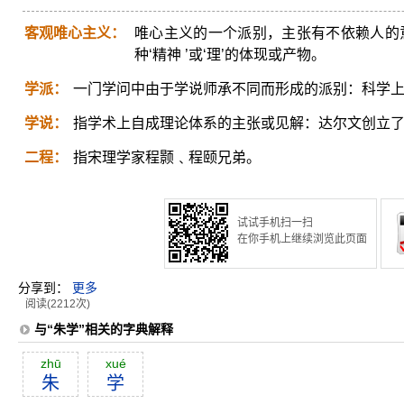
客观唯心主义：
唯心主义的一个派别，主张有不依赖人的意识
种‘精神 ’或‘理’的体现或产物。
学派：
一门学问中由于学说师承不同而形成的派别：科学
学说：
指学术上自成理论体系的主张或见解：达尔文创立
二程：
指宋理学家程颢﹑程颐兄弟。
试试手机扫一扫
在你手机上继续浏览此页面
分享到：
更多
阅读(2212次)
与“朱学”相关的字典解释
zhū
xué
朱
学