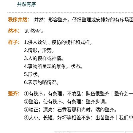
井然有序
秩序井然：
井然：形容整齐。仔细整理或安排好的有序场
然不：
见“然否”。
样子：
1.供人效法﹑模仿的榜样和式样。
2.情形，形势。
3.人的模样或神情。
4.事物所呈现的景象，状态。
5.形状。
6.表示约略情况。
整齐：
①有秩序，有条理，不凌乱：队伍很整齐｜整齐划
②整治，使有秩序、有条理：整齐步调。
③端正；漂亮：石秀看那和尚时，端的整齐。
④大小、长短、好坏等相差不多：出苗整齐｜我们