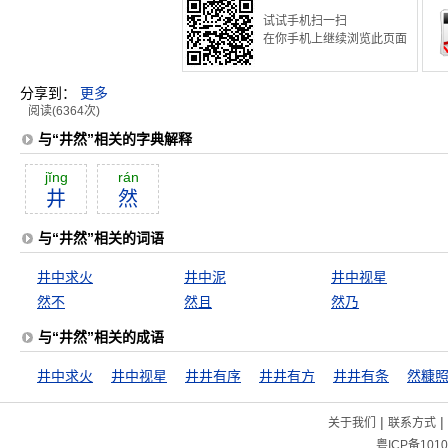
试试手机扫一扫
在你手机上继续浏览此页面
分享到：
更多
阅读(6364次)
与“井然”相关的字典解释
jĭng
rán
井
然
与“井然”相关的词语
井中求火
井中泥
井中视星
然不
然且
然乃
与“井然”相关的成语
井中求火
井中视星
井井有序
井井有方
井井有条
然糠
|
|
关于我们
联系方式
粤ICP备1010