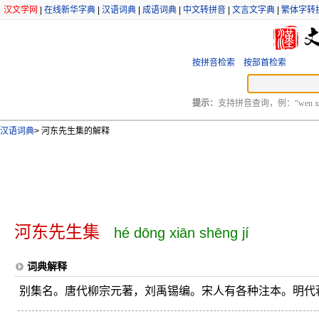
汉文学网
|
在线新华字典
|
汉语词典
|
成语词典
|
中文转拼音
|
文言文字典
|
繁体字转
按拼音检索
按部首检索
提示：
支持拼音查询，例：“wen xu
汉语词典
>
河东先生集的解释
河东先生集
hé dōng xiān shēng jí
词典解释
别集名。唐代柳宗元著，刘禹锡编。宋人有各种注本。明代