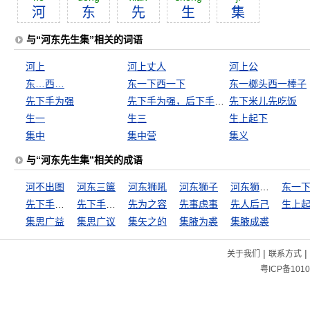
河
东
先
生
集
与“河东先生集”相关的词语
河上
河上丈人
河上公
东…西…
东一下西一下
东一榔头西一棒子
先下手为强
先下手为强，后下手遭殃
先下米儿先吃饭
生一
生三
生上起下
集中
集中营
集义
与“河东先生集”相关的成语
河不出图
河东三箧
河东狮吼
河东狮子
河东狮子吼
先下手为强
先下手为强，后下手遭殃
先为之容
先事虑事
先人后己
生上
集思广益
集思广议
集矢之的
集腋为裘
集腋成裘
|
|
关于我们
联系方式
粤ICP备1010