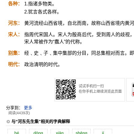
各种：
1.指诸多物类。
2.犹言各式各样。
河东：
黄河流经山西省境，自北而南，故称山西省境内黄河
宋人：
指周代宋国人。宋人为殷商后代，受到周人的歧视，被
宋人常被作为“蠢人”的代称。
别集：
经﹑史﹑子﹑集中集部的分目，同总集相对而言。
明代：
政治清明的时代。
试试手机扫一扫
在你手机上继续浏览此页面
分享到：
更多
阅读(4439次)
与“河东先生集”相关的字典解释
hé
dōng
xiān
shēng
jí