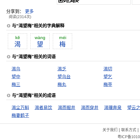
分享到：
更多
阅读(2314次)
与“渴望梅”相关的字典解释
kĕ
wàng
méi
渴
望
梅
与“渴望梅”相关的词语
渴乌
渴乏
渴切
望中
望乌台
望乞
梅三
梅丸
梅亭
与“渴望梅”相关的成语
渴尘万斛
渴者易饮
渴而掘井
渴而穿井
渴骥奔泉
望云
梅妻鹤子
|
|
关于我们
联系方式
粤ICP备1010