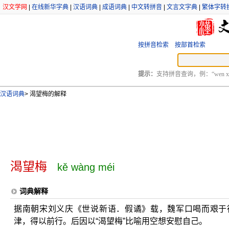
汉文学网
|
在线新华字典
|
汉语词典
|
成语词典
|
中文转拼音
|
文言文字典
|
繁体字转
按拼音检索
按部首检索
提示：
支持拼音查询，例：“wen xu
汉语词典
>
渴望梅的解释
渴望梅
kě wàng méi
词典解释
据南朝宋刘义庆《世说新语．假谲》载，魏军口喝而艰于
津，得以前行。后因以“渴望梅”比喻用空想安慰自己。