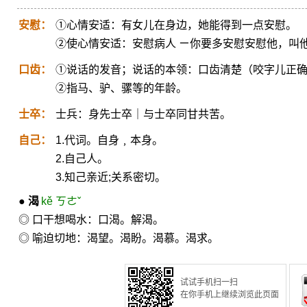
安慰：
①心情安适：有女儿在身边，她能得到一点安慰。
②使心情安适：安慰病人 ㄧ你要多安慰安慰他，叫
口齿：
①说话的发音；说话的本领：口齿清楚（咬字儿正
②指马、驴、骡等的年龄。
士卒：
士兵：身先士卒｜与士卒同甘共苦。
自己：
1.代词。自身﹐本身。
2.自己人。
3.知己亲近;关系密切。
●
渴
kě ㄎㄜˇ
◎ 口干想喝水：口渴。解渴。
◎ 喻迫切地：渴望。渴盼。渴慕。渴求。
试试手机扫一扫
在你手机上继续浏览此页面