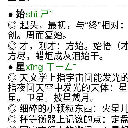
●
始
shǐ ㄕˇ
◎ 起头，最初，与“终”相对
创。周而复始。
◎ 才，刚才：方始。始悟（
方尽，蜡炬成灰泪始干。
●
星
xīng ㄒㄧㄥˉ
◎ 天文学上指宇宙间能发光
指夜间天空中发光的天体：星
星。卫星。披星戴月。
◎ 细碎的小颗粒东西：火星
◎ 秤等衡器上记数的点：定