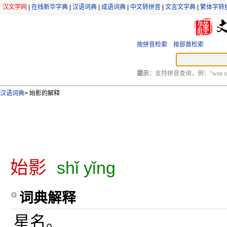
汉文学网
|
在线新华字典
|
汉语词典
|
成语词典
|
中文转拼音
|
文言文字典
|
繁体字转
按拼音检索
按部首检索
提示：
支持拼音查询，例：“wen xu
汉语词典
>
始影的解释
始影
shǐ yǐng
词典解释
星名。