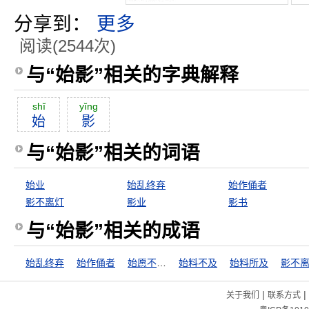
分享到：
更多
阅读(2544次)
与“始影”相关的字典解释
shĭ
yĭng
始
影
与“始影”相关的词语
始业
始乱终弃
始作俑者
影不离灯
影业
影书
与“始影”相关的成语
始乱终弃
始作俑者
始愿不及此
始料不及
始料所及
影不
|
|
关于我们
联系方式