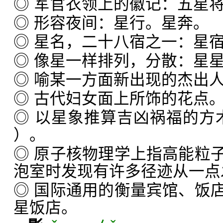
◎ 军官衣领上的徽记：五星
◎ 形容夜间：星行。星奔。
◎ 星名，二十八宿之一：星
◎ 像星一样排列，分散：星
◎ 喻某一方面新出现的杰出
◎ 古代妇女面上所饰的花点
◎ 以星象推算吉凶祸福的方
）。
◎ 原子核物理学上指高能粒
泡室时发现有许多径迹从一点
◎ 国际通用的衡量宾馆、饭
星饭店。