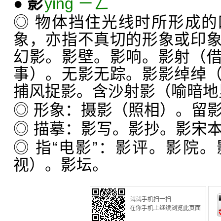
●
影
yǐng ㄧㄥˇ
◎ 物体挡住光线时所形成
象，亦指不真切的形象或印
幻影。影壁。影响。影射（
事）。无影无踪。影影绰绰
捕风捉影。含沙射影（喻暗地
◎ 形象：摄影（照相）。留
◎ 描摹：影写。影抄。影宋
◎ 指“电影”：影评。影院
视）。影坛。
试试手机扫一扫
在你手机上继续浏览此页面