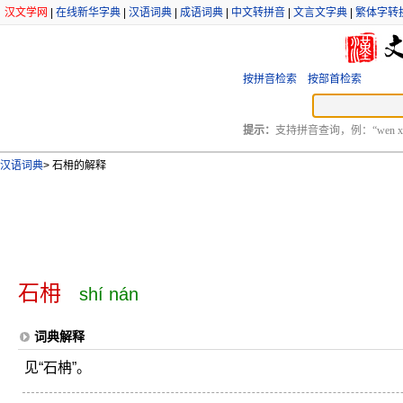
汉文学网
|
在线新华字典
|
汉语词典
|
成语词典
|
中文转拼音
|
文言文字典
|
繁体字转
按拼音检索
按部首检索
提示：
支持拼音查询，例：“wen xu
汉语词典
>
石枏的解释
石枏
shí nán
词典解释
见“石柟”。