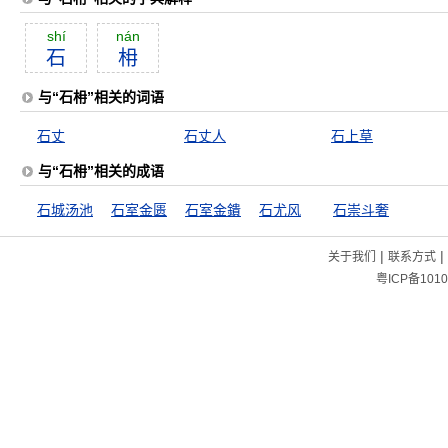
shí
nán
石
枏
与“石枏”相关的词语
石丈
石丈人
石上草
与“石枏”相关的成语
石城汤池
石室金匮
石室金鐀
石尤风
石崇斗奢
|
|
关于我们
联系方式
粤ICP备1010