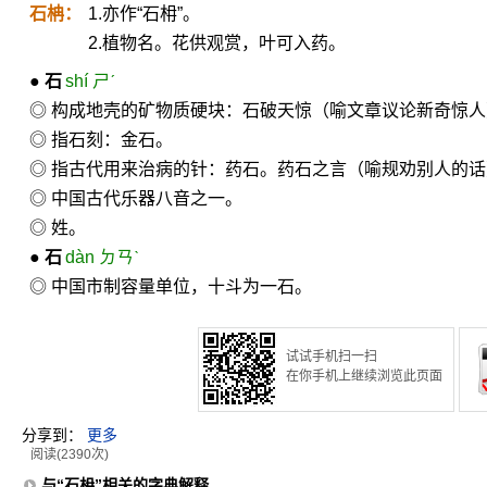
石柟：
1.亦作“石枏”。
2.植物名。花供观赏，叶可入药。
●
石
shí ㄕˊ
◎ 构成地壳的矿物质硬块：石破天惊（喻文章议论新奇惊人
◎ 指石刻：金石。
◎ 指古代用来治病的针：药石。药石之言（喻规劝别人的话
◎ 中国古代乐器八音之一。
◎ 姓。
●
石
dàn ㄉㄢˋ
◎ 中国市制容量单位，十斗为一石。
试试手机扫一扫
在你手机上继续浏览此页面
分享到：
更多
阅读(2390次)
与“石枏”相关的字典解释