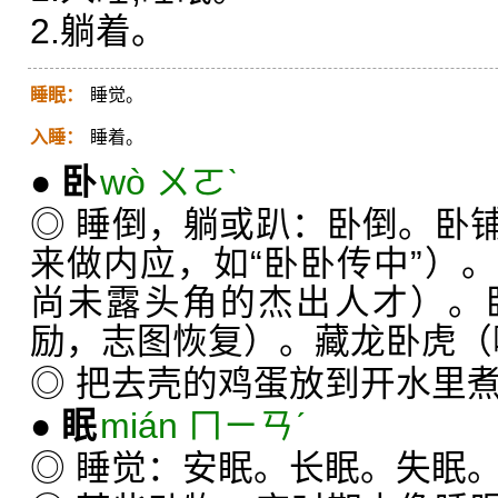
2.躺着。
睡眠：
睡觉。
入睡：
睡着。
●
卧
wò ㄨㄛˋ
◎ 睡倒，躺或趴：卧倒。卧
来做内应，如“卧卧传中”）
尚未露头角的杰出人才）。
励，志图恢复）。藏龙卧虎（
◎ 把去壳的鸡蛋放到开水里
●
眠
mián ㄇㄧㄢˊ
◎ 睡觉：安眠。长眠。失眠