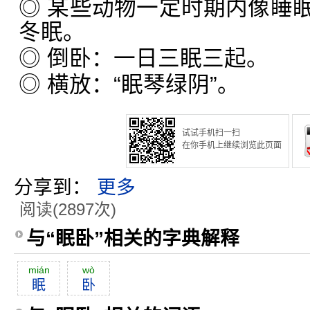
◎ 某些动物一定时期内像睡
冬眠。
◎ 倒卧：一日三眠三起。
◎ 横放：“眠琴绿阴”。
试试手机扫一扫
在你手机上继续浏览此页面
分享到：
更多
阅读(2897次)
与“眠卧”相关的字典解释
mián
wò
眠
卧