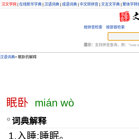
汉文学网
|
在线新华字典
|
汉语词典
|
成语词典
|
中文转拼音
|
文言文字典
|
繁体字转
按拼音检索
按部首检索
提示：
支持拼音查询，例：“wen xu
汉语词典
>
眠卧的解释
眠卧
mián wò
词典解释
1.入睡;睡眠。