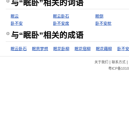
与“眠卧”相关的词语
眠云
眠云卧石
眠倒
卧不安
卧不安席
卧不安枕
与“眠卧”相关的成语
眠云卧石
眠思梦想
眠花卧柳
眠花宿柳
眠花藉柳
卧不
|
|
关于我们
联系方式
粤ICP备1010