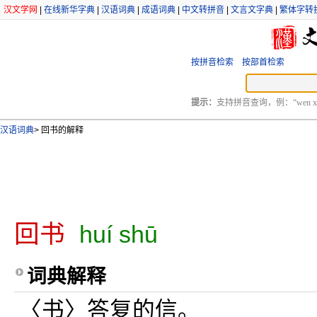
汉文学网
|
在线新华字典
|
汉语词典
|
成语词典
|
中文转拼音
|
文言文字典
|
繁体字转
按拼音检索
按部首检索
提示：
支持拼音查询，例：“wen xu
汉语词典
>
回书的解释
回书
huí shū
词典解释
〈书〉答复的信。