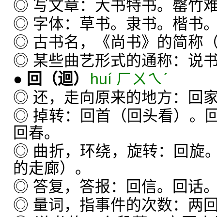
◎ 写文章：大书特书。罄竹
◎ 字体：草书。隶书。楷书
◎ 古书名，《尚书》的简称（
◎ 某些曲艺形式的通称：说
●
回
（迴）
huí ㄏㄨㄟˊ
◎ 还，走向原来的地方：回
◎ 掉转：回首（回头看）。
回春。
◎ 曲折，环绕，旋转：回旋
的走廊）。
◎ 答复，答报：回信。回话
◎ 量词，指事件的次数：两