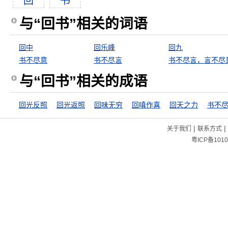
回
书
与“回书”相关的词语
回中
回乐峰
回九
书不尽意
书不尽言
书不尽言，言不尽
与“回书”相关的成语
回光反照
回光返照
回味无穷
回嗔作喜
回天之力
书不
|
|
关于我们
联系方式
粤ICP备1010