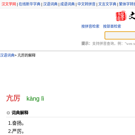
汉文学网
|
在线新华字典
|
汉语词典
|
成语词典
|
中文转拼音
|
文言文字典
|
繁体字转
按拼音检索
按部首检索
提示：
支持拼音查询，例：“wen xu
汉语词典
>
亢厉的解释
亢厉
kàng lì
词典解释
1.奋扬。
2.严厉。