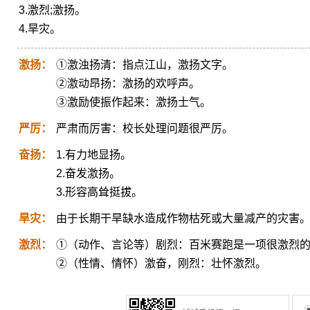
3.激烈;激扬。
4.旱灾。
激扬：
①激浊扬清：指点江山，激扬文字。
②激动昂扬：激扬的欢呼声。
③激励使振作起来：激扬士气。
严厉：
严肃而厉害：校长处理问题很严厉。
奋扬：
1.有力地显扬。
2.奋发激扬。
3.形容高耸挺拔。
旱灾：
由于长期干旱缺水造成作物枯死或大量减产的灾害
激烈：
①（动作、言论等）剧烈：百米赛跑是一项很激烈
②（性情、情怀）激奋，刚烈：壮怀激烈。