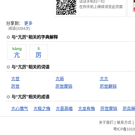
试试手机扫一扫
在你手机上继续浏览此页面
分享到：
更多
阅读(3284次)
与“亢厉”相关的字典解释
kàng
lì
亢
厉
与“亢厉”相关的词语
亢世
亢丽
亢亢
厉世
厉世摩钝
厉世磨钝
与“亢厉”相关的成语
亢心憍气
亢极之悔
亢音高唱
亢龙有悔
厉世摩钝
厉兵
|
|
关于我们
联系方式
粤ICP备1010