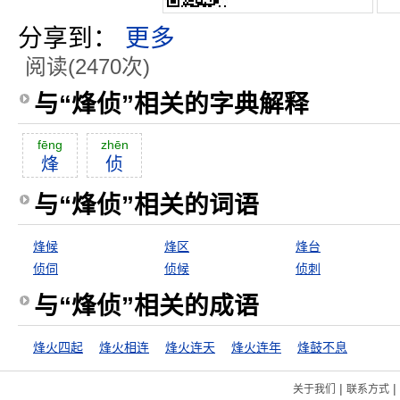
分享到：
更多
阅读(2470次)
与“烽侦”相关的字典解释
fēng
zhēn
烽
侦
与“烽侦”相关的词语
烽候
烽区
烽台
侦伺
侦候
侦刺
与“烽侦”相关的成语
烽火四起
烽火相连
烽火连天
烽火连年
烽鼓不息
|
|
关于我们
联系方式