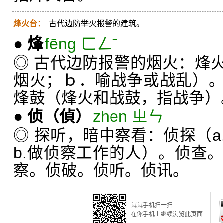
烽火台：
古代边防举火报警的建筑。
●
烽
fēng ㄈㄥˉ
◎ 古代边防报警的烟火：烽
烟火；ｂ．喻战争或战乱）
烽鼓（烽火和战鼓，指战争）
●
侦
（偵）
zhēn ㄓㄣˉ
◎ 探听，暗中察看：侦探（a
b.做侦察工作的人）。侦查
察。侦破。侦听。侦讯。
试试手机扫一扫
在你手机上继续浏览此页面