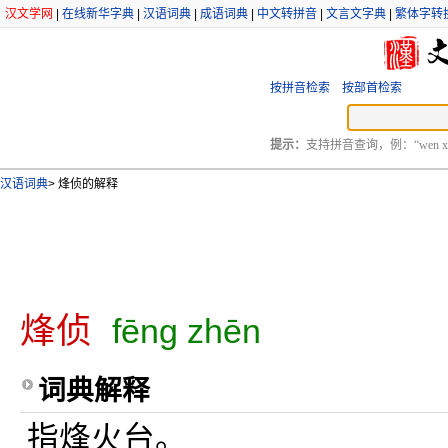
汉文学网
|
在线新华字典
|
汉语词典
|
成语词典
|
中文转拼音
|
文言文字典
|
繁体字转
按拼音检索
按部首检索
提示：
支持拼音查询，例：“wen xu
汉语词典
>
烽侦的解释
烽侦
fēng zhēn
词典解释
指烽火台。