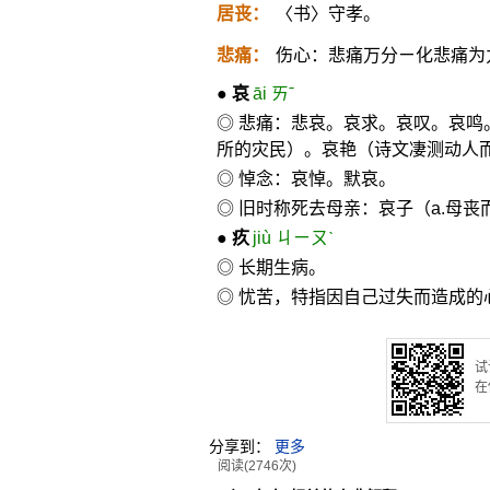
居丧：
〈书〉守孝。
悲痛：
伤心：悲痛万分ㄧ化悲痛为
●
哀
āi ㄞˉ
◎ 悲痛：悲哀。哀求。哀叹。哀鸣
所的灾民）。哀艳（诗文凄测动人
◎ 悼念：哀悼。默哀。
◎ 旧时称死去母亲：哀子（a.母丧
●
疚
jiù ㄐㄧㄡˋ
◎ 长期生病。
◎ 忧苦，特指因自己过失而造成
试
在
分享到：
更多
阅读(2746次)