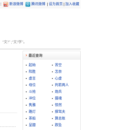
：
新浪微博
腾讯微博
|
设为首页
|
加入收藏
文?” ;“文?学”。
最近查询
起始
苦空
险胜
怎奈
虚言
心虚
母位
判若两人
斗抢
炮兵
冲位
摄魂
隽雅
惊然
路灯
撑驾夫
茶船
算总账
呈臆
跌坠