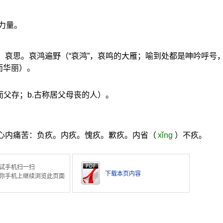
力量。
。哀思。哀鸿遍野（“哀鸿”，哀鸣的大雁；喻到处都是呻吟呼号
而华丽）。
而父存；b.古称居父母丧的人）。
的心内痛苦：负疚。内疚。愧疚。歉疚。内省（
xǐng
）不疚。
试手机扫一扫
下载本页内容
你手机上继续浏览此页面