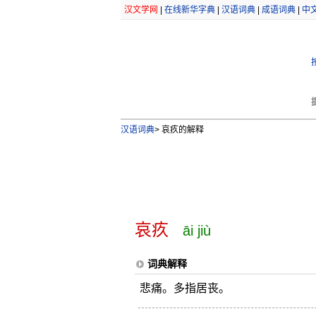
汉文学网
|
在线新华字典
|
汉语词典
|
成语词典
|
中
汉语词典
>
哀疚的解释
哀疚
āi jiù
词典解释
悲痛。多指居丧。