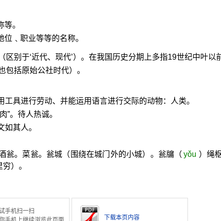
称等。
﹑地位﹑职业等等的名称。
（区别于‘近代、现代’）。在我国历史分期上多指19世纪中叶以
也包括原始公社时代）。
使用工具进行劳动、并能运用语言进行交际的动物：人类。
肉”。待人热诚。
文如其人。
。酒瓮。菜瓮。瓮城（围绕在城门外的小城）。瓮牖（
yǒu
）绳
里穷）。
试手机扫一扫
下载本页内容
你手机上继续浏览此页面