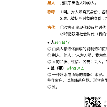
黑人：
指属于黑色人种的人。
称呼：
1.叫。对人呼唤其身份﹑名
2.表示被招呼对象的身份
古代：
①过去距离现代较远的时代
②特指奴隶社会时代（有的
●
人
rén ㄖㄣˊ
◎ 由类人猿进化而成的能制造和
◎ 别人，他人：“人为刀俎，我为鱼
◎ 人的品质、性情、名誉：丢人，
●
瓮
（甕）
wèng ㄨㄥˋ
◎ 一种盛水或酒等的陶器：水瓮
瓮作窗户，以草绳系户枢。形容家
◎ 姓。
试
在