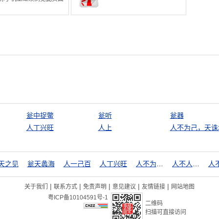
瓮中捉鳖
瓮听
瓮器
人丁兴旺
人上
人不为己，天诛
天之见
瓮天蠡海
人一己百
人丁兴旺
人不为己，天诛地灭
人不人，鬼不鬼
|
|
|
|
|
关于我们
联系方式
免责声明
意见建议
友情链接
网站地图
粤ICP备10104591号-1
二维码
扫描可直接访问