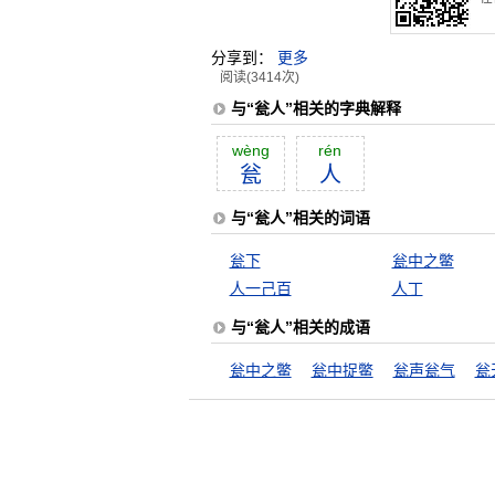
分享到：
更多
阅读(3414次)
与“瓮人”相关的字典解释
wèng
rén
瓮
人
与“瓮人”相关的词语
瓮下
瓮中之鳖
人一己百
人丁
与“瓮人”相关的成语
瓮中之鳖
瓮中捉鳖
瓮声瓮气
瓮