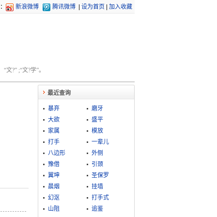
：
新浪微博
腾讯微博
|
设为首页
|
加入收藏
文?” ;“文?学”。
最近查询
暴弃
磨牙
大欲
盛平
家属
模放
打手
一辈儿
八边形
外侧
豫借
引颈
翼坤
圣保罗
晨烟
挂墙
幻沤
打手式
山阻
追鉴