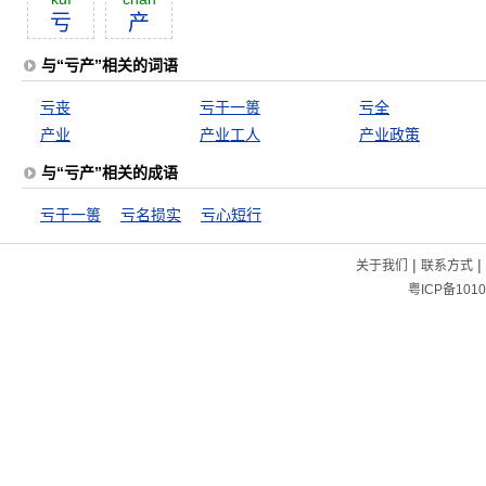
亏
产
与“亏产”相关的词语
亏丧
亏于一篑
亏全
产业
产业工人
产业政策
与“亏产”相关的成语
亏于一篑
亏名损实
亏心短行
|
|
关于我们
联系方式
粤ICP备1010