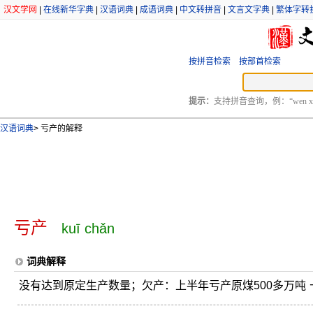
汉文学网
|
在线新华字典
|
汉语词典
|
成语词典
|
中文转拼音
|
文言文字典
|
繁体字转
按拼音检索
按部首检索
提示：
支持拼音查询，例：“wen xu
汉语词典
>
亏产的解释
亏产
kuī chǎn
词典解释
没有达到原定生产数量；欠产：上半年亏产原煤500多万吨