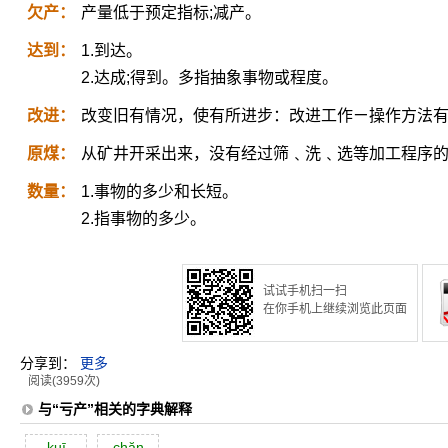
欠产：
产量低于预定指标;减产。
达到：
1.到达。
2.达成;得到。多指抽象事物或程度。
改进：
改变旧有情况，使有所进步：改进工作ㄧ操作方法
原煤：
从矿井开采出来，没有经过筛﹑洗﹑选等加工程序
数量：
1.事物的多少和长短。
2.指事物的多少。
试试手机扫一扫
在你手机上继续浏览此页面
分享到：
更多
阅读(3959次)
与“亏产”相关的字典解释
kuī
chăn