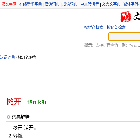
汉文学网
|
在线新华字典
|
汉语词典
|
成语词典
|
中文转拼音
|
文言文字典
|
繁体字转
按拼音检索
按部首检索
提示：
支持拼音查询，例：“wen xu
汉语词典
>
摊开的解释
摊开
tān kāi
词典解释
1.敞开;铺开。
2.分摊。