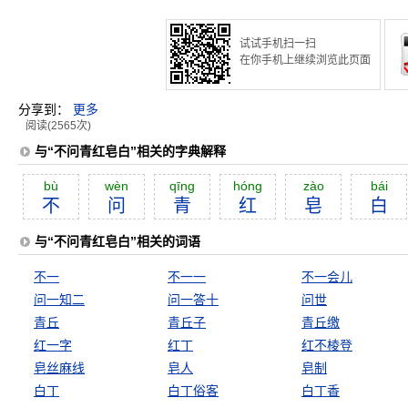
试试手机扫一扫
在你手机上继续浏览此页面
分享到：
更多
阅读(2565次)
与“不问青红皂白”相关的字典解释
bù
wèn
qīng
hóng
zào
bái
不
问
青
红
皂
白
与“不问青红皂白”相关的词语
不一
不一一
不一会儿
问一知二
问一答十
问世
青丘
青丘子
青丘缴
红一字
红丁
红不棱登
皂丝麻线
皂人
皂制
白丁
白丁俗客
白丁香