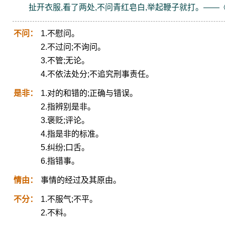
扯开衣服,看了两处,不问青红皂白,举起鞭子就打。——
不问：
1.不慰问。
2.不过问;不询问。
3.不管;无论。
4.不依法处分;不追究刑事责任。
是非：
1.对的和错的;正确与错误。
2.指辨别是非。
3.褒贬;评论。
4.指是非的标准。
5.纠纷;口舌。
6.指错事。
情由：
事情的经过及其原由。
不分：
1.不服气;不平。
2.不料。