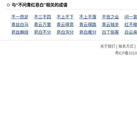
与“不问青红皂白”相关的成语
不一而足
不三不四
不上不下
不上不落
不世之业
问一
青丝白马
青云万里
青云得意
青云得路
青云独步
红不
皂丝麻线
皂白不分
皂白沟分
皂白难分
白丁俗客
白云
|
|
关于我们
联系方式
粤ICP备1010