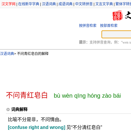
汉文学网
|
在线新华字典
|
汉语词典
|
成语词典
|
中文转拼音
|
文言文字典
|
繁体字转
按拼音检索
按部首检索
提示：
支持拼音查询，例：“wen xu
汉语词典
>
不问青红皂白的解释
不问青红皂白
bù wèn qīng hóng zào bái
词典解释
比喻不分是非，不问情由。
[confuse right and wrong]
见“不分清红皂白”