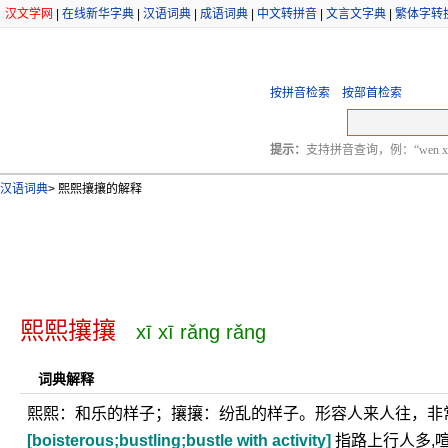
汉文学网
|
在线新华字典
|
汉语词典
|
成语词典
|
中文转拼音
|
文言文字典
|
繁体字转
按拼音检索
按部首检索
提示：
支持拼音查询，例：“wen xu
汉语词典
>
熙熙攘攘的解释
熙熙攘攘
xī xī rǎng rǎng
词典解释
熙熙：和乐的样子；攘攘：纷乱的样子。形容人来人往，非
[boisterous;bustling;bustle with activity]
指路上行人多,