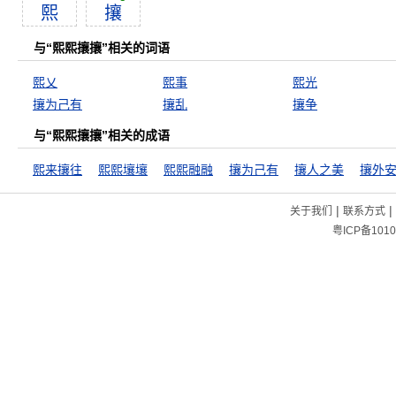
熙
攘
与“熙熙攘攘”相关的词语
熙乂
熙事
熙光
攘为己有
攘乱
攘争
与“熙熙攘攘”相关的成语
熙来攘往
熙熙壤壤
熙熙融融
攘为己有
攘人之美
攘外
|
|
关于我们
联系方式
粤ICP备1010