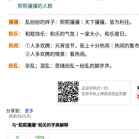
熙熙攘攘的人群
攘攘：
乱纷纷的样子：熙熙攘攘｜天下攘攘，皆为利往。
和乐：
和睦快乐：和乐的气氛丨一家大小，和乐度日。
热闹：
①人多欢腾：元宵佳节，街上十分热闹｜热闹的集
②人多欢腾的情景：看热闹。
纷乱：
杂乱；混乱：思绪纷乱ㄧ纷乱的脚步声。
试试手机扫一扫
在你手机上继续浏览此页面
分享到：
更多
阅读(5825次)
与“熙熙攘攘”相关的字典解释
xī
răng