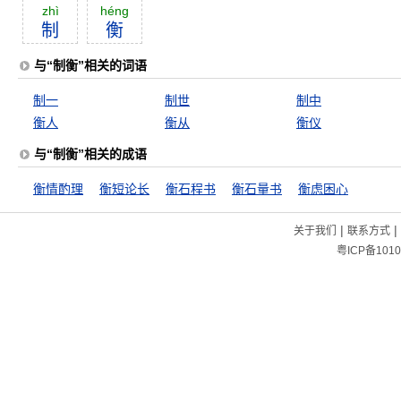
zhì
héng
制
衡
与“制衡”相关的词语
制一
制世
制中
衡人
衡从
衡仪
与“制衡”相关的成语
衡情酌理
衡短论长
衡石程书
衡石量书
衡虑困心
|
|
关于我们
联系方式
粤ICP备1010