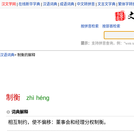
汉文学网
|
在线新华字典
|
汉语词典
|
成语词典
|
中文转拼音
|
文言文字典
|
繁体字转
按拼音检索
按部首检索
提示：
支持拼音查询，例：“wen xu
汉语词典
>
制衡的解释
制衡
zhì héng
词典解释
相互制约，使不偏移：董事会和经理分权制衡。