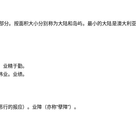
部分。按面积大小分别称为大陆和岛屿。最小的大陆是澳大利
。
。业精于勤。
伟业。业绩。
恶行的报应）。业障（亦称“孽障”）。