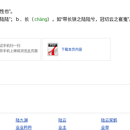
性也”。
陆陆”；ｂ．长（
cháng
），如“带长铗之陆陆兮，冠切云之崔嵬”
试手机扫一扫
下载本页内容
你手机上继续浏览此页面
陆九渊
陆云
陆云家鹤
业业矜矜
业主
业举