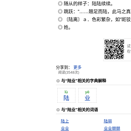
◎ 随从的样子：陆陆续续。
◎ 跳跃：“……翘足而陆，此马之真
◎ 〔陆离〕ａ．色彩繁杂，如“斑驳
◎ 姓。
试
在
分享到：
更多
阅读(3548次)
与“陆业”相关的字典解释
lù
yè
陆
业
与“陆业”相关的词语
陆上
陆丽
业业
业业兢兢