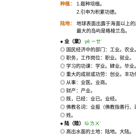
种植：
1.栽种培植。
2.引申为积累功德。
陆地：
地球表面出露于海面以上的
最大的岛屿是格棱兰岛。
●
业
（業）
yè ㄧㄝˋ
◎ 国民经济中的部门：工业。农业
◎ 职务，工作岗位：职业。就业。
◎ 学习的功课：学业。肄业。毕业
◎ 重大的成就或功劳：创业。丰功
◎ 从事：业医。业商。
◎ 财产：产业。
◎ 既，已经：业已。业经。
◎ 佛教名词：业报（佛教指善行、
◎ 姓。
●
陆
（陸）
lù ㄌㄨˋ
◎ 高出水面的土地：陆地。大陆。