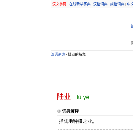
汉文学网
|
在线新华字典
|
汉语词典
|
成语词典
|
中
汉语词典
>
陆业的解释
陆业
lù yè
词典解释
指陆地种植之业。