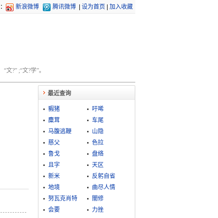
：
新浪微博
腾讯微博
|
设为首页
|
加入收藏
文?” ;“文?学”。
最近查询
豭猪
吁唏
麋茸
车尾
马腹逃鞭
山隐
慈父
色拉
鲁戈
盘络
且字
天区
新米
反躬自省
地境
曲尽人情
努瓦克肖特
闇修
会要
力挫