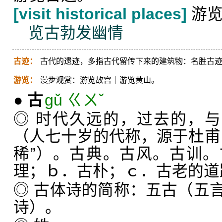
[visit historical places]
游览
览古勃发幽情
古迹：
古代的遗迹，多指古代留传下来的建筑物：名胜古
游览：
漫步观赏：游览故宫｜游览黄山。
●
古
gǔ ㄍㄨˇ
◎ 时代久远的，过去的，与
（人七十岁的代称，源于杜甫
稀”）。古典。古风。古训
理；ｂ．古朴；ｃ．古老的道
◎ 古体诗的简称：五古（五
诗）。