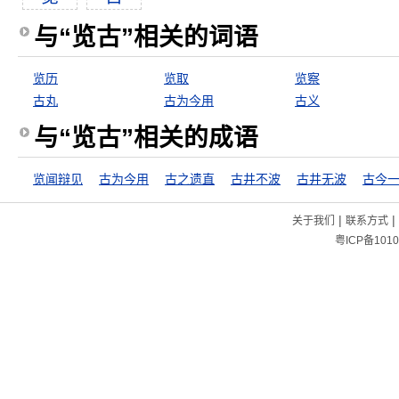
与“览古”相关的词语
览历
览取
览察
古丸
古为今用
古义
与“览古”相关的成语
览闻辩见
古为今用
古之遗直
古井不波
古井无波
古今
|
|
关于我们
联系方式
粤ICP备1010