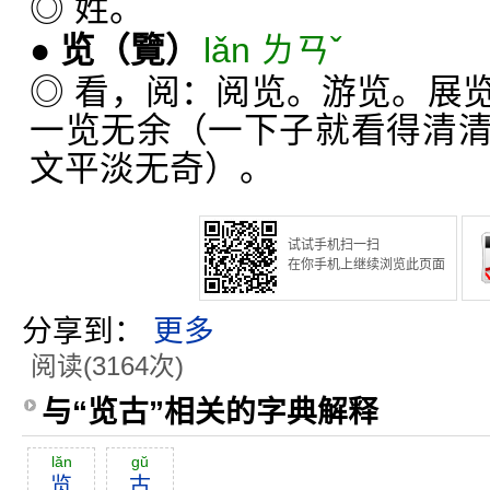
◎ 姓。
●
览
（覽）
lǎn ㄌㄢˇ
◎ 看，阅：阅览。游览。展
一览无余（一下子就看得清
文平淡无奇）。
试试手机扫一扫
在你手机上继续浏览此页面
分享到：
更多
阅读(3164次)
与“览古”相关的字典解释
lăn
gŭ
览
古