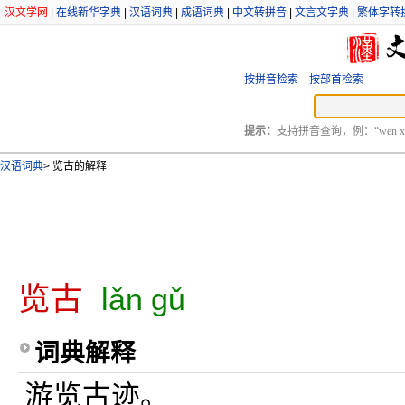
汉文学网
|
在线新华字典
|
汉语词典
|
成语词典
|
中文转拼音
|
文言文字典
|
繁体字转
按拼音检索
按部首检索
提示：
支持拼音查询，例：“wen xu
汉语词典
>
览古的解释
览古
lǎn gǔ
词典解释
游览古迹。