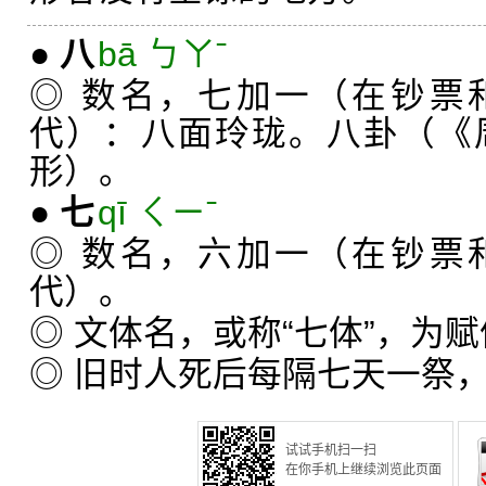
●
八
bā ㄅㄚˉ
◎ 数名，七加一（在钞票
代）：八面玲珑。八卦（《
形）。
●
七
qī ㄑㄧˉ
◎ 数名，六加一（在钞票
代）。
◎ 文体名，或称“七体”，为
◎ 旧时人死后每隔七天一祭，
试试手机扫一扫
在你手机上继续浏览此页面