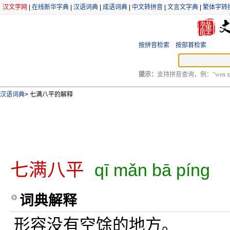
汉文学网
|
在线新华字典
|
汉语词典
|
成语词典
|
中文转拼音
|
文言文字典
|
繁体字转
按拼音检索
按部首检索
提示：
支持拼音查询，例：“wen xu
汉语词典
>
七满八平的解释
七满八平
qī mǎn bā píng
词典解释
形容没有空馀的地方。