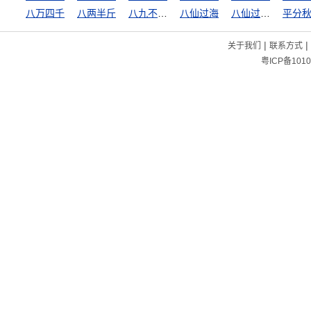
八万四千
八两半斤
八九不离十
八仙过海
八仙过海，各显其能
平分
|
|
关于我们
联系方式
粤ICP备1010