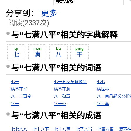
分享到：
更多
阅读(2337次)
与“七满八平”相关的字典解释
qī
măn
bā
píng
七
满
八
平
与“七满八平”相关的词语
七一
七一五反革命政变
七七
满不在乎
满不在意
满世界
八一三事变
八一勋章
平一
平一公
平三套
与“七满八平”相关的成语
七七八八
七上八下
七上八落
七了八当
七事八事
满不