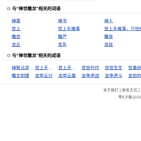
与“禅世雕龙”相关的词语
禅乘
禅书
禅人
世上
世上无难事
雕世
雕严
雕丧
龙丘
龙东
龙丝
与“禅世雕龙”相关的成语
禅絮沾泥
世上无难事
世上无难事，只怕有心人
世世代代
世世生生
世事
雕文刻镂
龙举云兴
龙举云属
龙争虎战
龙争虎斗
龙伯
|
|
关于我们
联系方式
粤ICP备1010