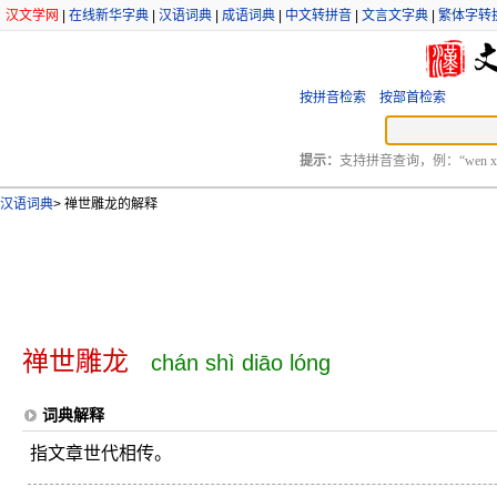
汉文学网
|
在线新华字典
|
汉语词典
|
成语词典
|
中文转拼音
|
文言文字典
|
繁体字转
按拼音检索
按部首检索
提示：
支持拼音查询，例：“wen xu
汉语词典
>
禅世雕龙的解释
禅世雕龙
chán shì diāo lóng
词典解释
指文章世代相传。