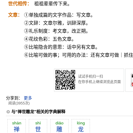
世代相传：
祖祖辈辈传下来。
文章：
①单独成篇的文字作品：写文章。
②文辞：文章尔雅，训辞深厚。
③礼乐制度：考文章，改正朔。
④花纹色彩：五色文章。
⑤比喻隐含的意思：话中另有文章。
⑥比喻可做的事；可用的办法：还有文章可做｜抓
试试手机扫一扫
在你手机上继续浏览此页面
分享到：
更多
阅读(3955次)
与“禅世雕龙”相关的字典解释
shàn
shì
diāo
lóng
禅
世
雕
龙