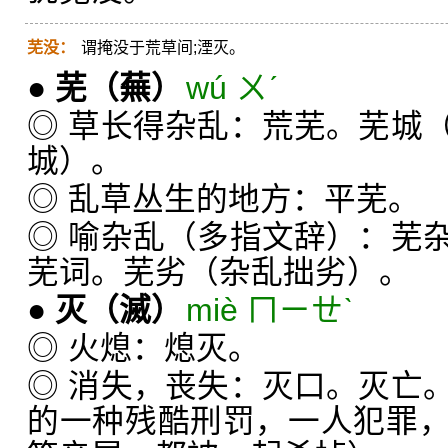
芜没：
谓掩没于荒草间;湮灭。
●
芜
（蕪）
wú ㄨˊ
◎ 草长得杂乱：荒芜。芜城
城）。
◎ 乱草丛生的地方：平芜。
◎ 喻杂乱（多指文辞）：芜
芜词。芜劣（杂乱拙劣）。
●
灭
（滅）
miè ㄇㄧㄝˋ
◎ 火熄：熄灭。
◎ 消失，丧失：灭口。灭亡
的一种残酷刑罚，一人犯罪