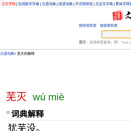
汉文学网
|
在线新华字典
|
汉语词典
|
成语词典
|
中文转拼音
|
文言文字典
|
繁体字转
按拼音检索
按部首检索
提示：
支持拼音查询，例：“wen xu
汉语词典
>
芜灭的解释
芜灭
wú miè
词典解释
犹芜没。