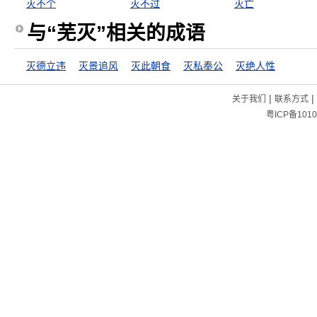
灭不个
灭不过
灭亡
与“芜灭”相关的成语
灭德立违
灭景追风
灭此朝食
灭私奉公
灭绝人性
|
|
关于我们
联系方式
粤ICP备1010