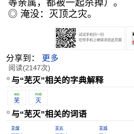
等亲属，都被一起杀掉）。
◎ 淹没：灭顶之灾。
试试手机扫一扫
在你手机上继续浏览此页面
分享到：
更多
阅读(2147次)
与“芜灭”相关的字典解释
wú
miè
芜
灭
与“芜灭”相关的词语
芜俚
芜劣
芜城